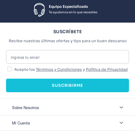
Equipo Especializado
Te ayudamos en lo que necesites
SUSCRÍBETE
Recibe nuestras últimas ofertas y tips para un buen descanso
Acepto los
Términos y Condiciones
y
Política de Privacidad
SUSCRIBIRME
Sobre Nosotros
Sobre Nosotros
Mi Cuenta
Nuestas tiendas
Contáctanos
Ingresar