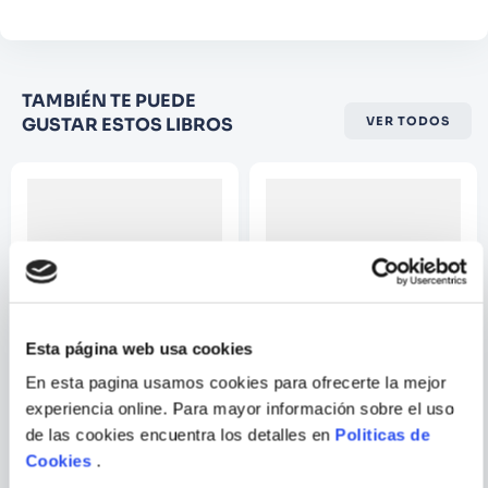
Califique el producto de 1 a 5
TAMBIÉN TE PUEDE
estrellas
GUSTAR ESTOS LIBROS
VER TODOS
★
★
★
☆
☆
Su nombre
Correo electrónico
Esta página web usa cookies
Escribir comentario
En esta pagina usamos cookies para ofrecerte la mejor
experiencia online. Para mayor información sobre el uso
LA CIUDAD DE LAS
EL BRUJO TEMPLARIO
LAGRIMAS
de las cookies encuentra los detalles en
Politicas de
Cookies
.