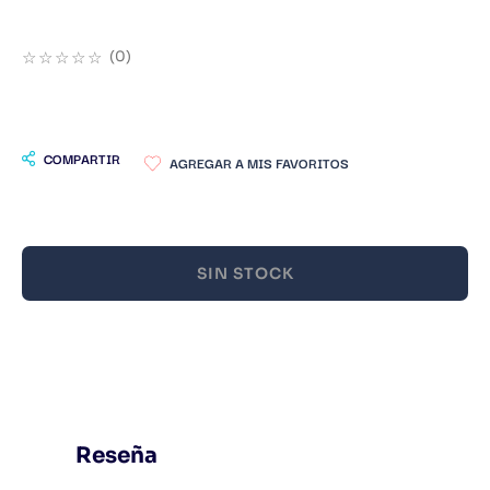
9
.
Warhammer
☆
☆
☆
☆
☆
(
0
)
10
.
Infantil
COMPARTIR
SIN STOCK
Reseña