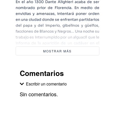
En el año 1300 Dante Alighieri acaba de ser
nombrado prior de Florencia. En medio de
envidias y amenazas, intentará poner orden
en una ciudad donde se enfrentan partidarios
del papa y del Imperio, gibelinos y güelfos,
facciones de Blancos y Negros... Una noche su
trabajo es interrumpido por un alguacil que le
informa de la aparición de un cadáver en el
edificio donde se ubicará el Consejo de la
MOSTRAR MÁS
ciudad, aún en construcción. Aunque en
tiempos tan revueltos no debería resultar
sorprendente un nuevo asesinato, hay algo
Comentarios
excepcional en este crimen: ha aparecido el
cuerpo desnudo y decapitado de la bellísima
Escribir un comentario
cantante Vana del Moggio, amante del músico
Casella, cuya voz y belleza han enamorado a
Sin comentarios.
media ciudad de Florencia -incluido el propio
Dante-, y provocado el odio de la otra media.
Agregar comentario
Comentario