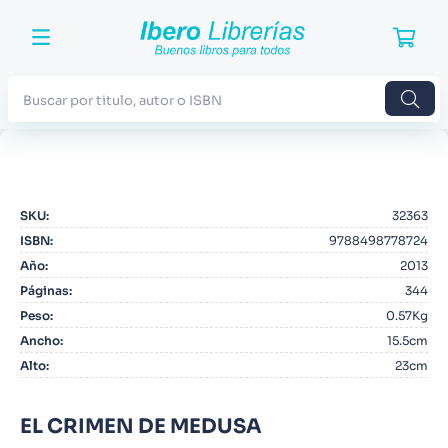
Buscar por titulo, autor o ISBN
TÉRMINOS MÁS BUSCADOS
1
.
Harry Potter
SKU
:
32363
2
.
Blue Lock
ISBN
:
9788498778724
3
.
Jujutsu Kaisen
Año
:
2013
Páginas
:
344
4
.
Odisea
Peso
:
0.57Kg
5
.
Manga
Ancho
:
15.5cm
Alto
:
23cm
6
.
Iliada
7
.
Stephen King
EL CRIMEN DE MEDUSA
8
.
Noches Blancas