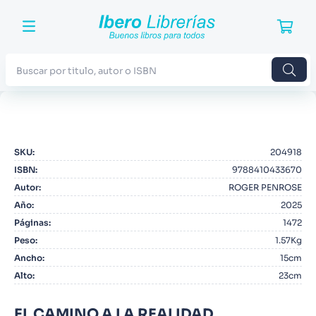
Buscar por titulo, autor o ISBN
TÉRMINOS MÁS BUSCADOS
1
.
Harry Potter
SKU
:
204918
2
.
Blue Lock
ISBN
:
9788410433670
3
.
Jujutsu Kaisen
Autor
:
ROGER PENROSE
Año
:
2025
4
.
Odisea
Páginas
:
1472
5
.
Manga
Peso
:
1.57Kg
Ancho
:
15cm
6
.
Iliada
Alto
:
23cm
7
.
Stephen King
8
.
Noches Blancas
EL CAMINO A LA REALIDAD