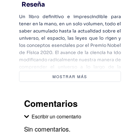
Reseña
Un libro definitivo e imprescindible para
tener en la mano, en un solo volumen, todo el
saber acumulado hasta la actualidad sobre el
universo, el espacio, las leyes que lo rigen y
los conceptos esenciales por el Premio Nobel
de Física 2020. El avance de la ciencia ha ido
modificando radicalmente nuestra manera de
comprender el universo a lo largo de la
historia. Gracias al progreso científico, los
MOSTRAR MÁS
conceptos físicos y matemáticos han
transformado nuestra visión: desde Ptolomeo
y los pensadores griegos, que concebían el
Comentarios
espacio como esferas y mundos planos
superpuestos, pasando por Galileo y Kepler,
Escribir un comentario
hasta la época moderna, que empieza con la
teoría de la gravedad formulada por Newton.
Sin comentarios.
En el mundo contemporáneo la revolución
científico-técnica vino de la mano de la teoría