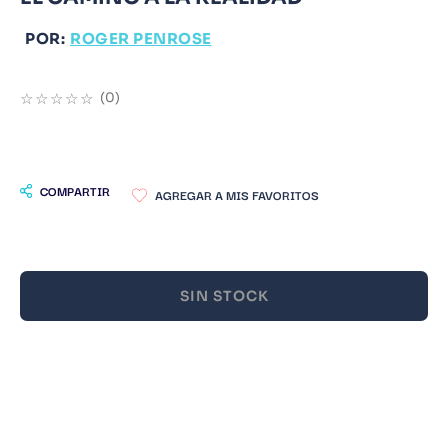
9
.
Infantil
POR:
ROGER PENROSE
10
.
1984
☆
☆
☆
☆
☆
(
0
)
COMPARTIR
SIN STOCK