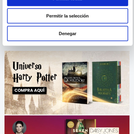
¿COMO EMPEZO TODO?
ESO NO ESTABA EN MI LIBRO
DE LA RADIACTIVIDAD
Permitir la selección
COMPRAR
S/
19
.
90
Denegar