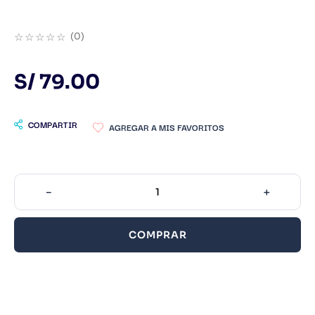
9
.
Infantil
☆
☆
☆
☆
☆
(
0
)
10
.
Warhammer
S/
79
.
00
COMPARTIR
－
＋
COMPRAR