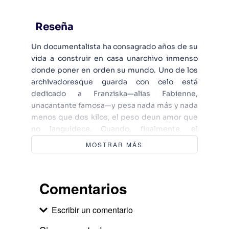
Reseña
Un documentalista ha consagrado años de su
vida a construir en casa unarchivo inmenso
donde poner en orden su mundo. Uno de los
archivadoresque guarda con celo está
dedicado a Franziska—alias Fabienne,
unacantante famosa—y pesa nada más y nada
menos que dos kilos, el peso deun amor que
no languidece. Cuando, finalmente, el
narrador se decide aretomar el contacto con
MOSTRAR MÁS
ella, tras décadas distanciados, pone en
peligrosu existencia, desdichada pero
pacífica, de demiurgo moderno:
Comentarios
¿podráconservar intacto el amor que siente
por Franziska, resguardarlo delpaso del
Escribir un comentario
tiempo como los expedientes del archivo?
Peter Stamm buscarespuesta a esta y otras