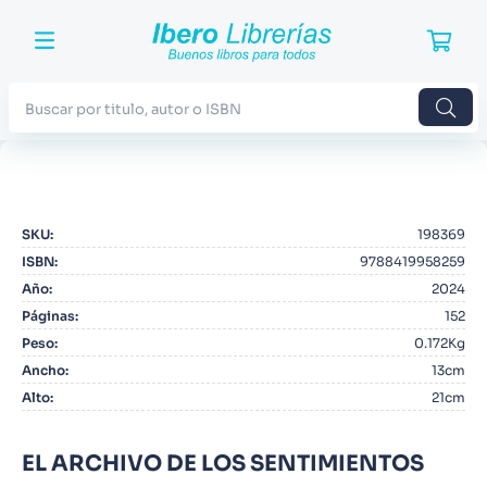
Buscar por titulo, autor o ISBN
TÉRMINOS MÁS BUSCADOS
1
.
Harry Potter
SKU
:
198369
2
.
Blue Lock
ISBN
:
9788419958259
3
.
Jujutsu Kaisen
Año
:
2024
Páginas
:
152
4
.
Odisea
Peso
:
0.172Kg
5
.
Manga
Ancho
:
13cm
Alto
:
21cm
6
.
Stephen King
7
.
Iliada
EL ARCHIVO DE LOS SENTIMIENTOS
8
.
Noches Blancas