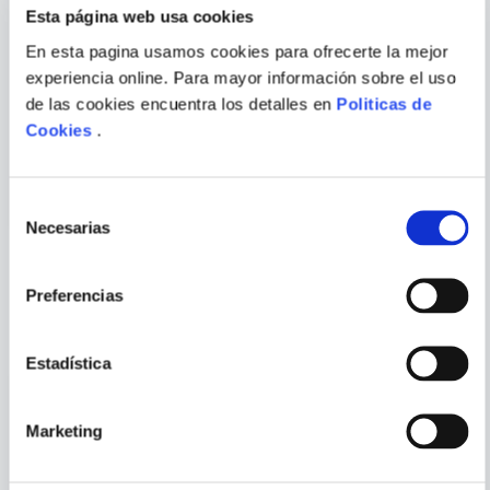
Esta página web usa cookies
En esta pagina usamos cookies para ofrecerte la mejor
experiencia online. Para mayor información sobre el uso
MARTIN AMIS
JOHN FANTE
de las cookies encuentra los detalles en
Politicas de
ENVIAR
COMENTARIO
Cookies
.
DINERO
EL VINO DE LA JUVENTUD
Selección
Necesarias
de
consentimiento
Preferencias
PORQUE TAMBIÉN
VISTE
VER TODOS
Estadística
Marketing