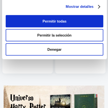
Mostrar detalles
Permitir todas
Permitir la selección
BENJAMIN LABATUT
MICHEL NIEVA
Denegar
LA PIEDRA DE LA LOCURA
ASCENSO Y APOGEO DEL
IMPERIO ARGENTINO