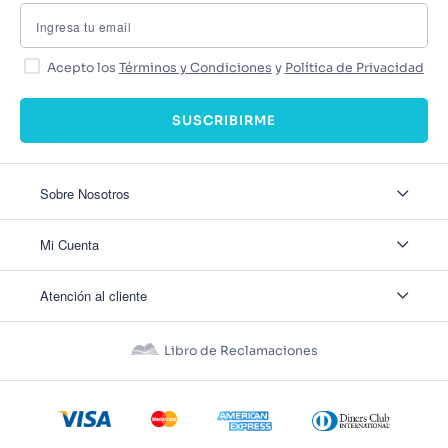
Acepto los
Términos y Condiciones
y
Política de Privacidad
SUSCRIBIRME
Sobre Nosotros
Sobre Nosotros
Mi Cuenta
Nuestas tiendas
Contáctanos
Ingresar
Atención al cliente
Ver mis Pedidos
Ver mis Direcciones
Políticas de Envío
Crear Cuenta
Políticas de Privacidad
Recuperar Contraseña
Libro de Reclamaciones
Políticas de Devoluciones
Políticas de Cookies
Términos y Condiciones
Términos y Condiciones Promos