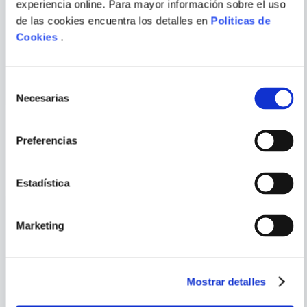
experiencia online. Para mayor información sobre el uso
ROBERT GREENE; 50
MARK ADAMS
de las cookies encuentra los detalles en
Politicas de
CENT
Cookies
.
50TH LAW, THE
TURN RIGHT AT MACHU
PICCHU
ENVIAR
Selección
COMENTARIO
Necesarias
de
consentimiento
Preferencias
PORQUE TAMBIÉN
VISTE
VER TODOS
Estadística
Marketing
Mostrar detalles