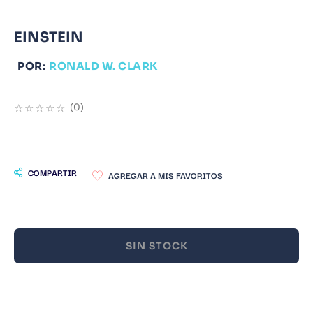
9
.
Warhammer
EINSTEIN
10
.
Infantil
POR:
RONALD W. CLARK
☆
☆
☆
☆
☆
(
0
)
COMPARTIR
SIN STOCK