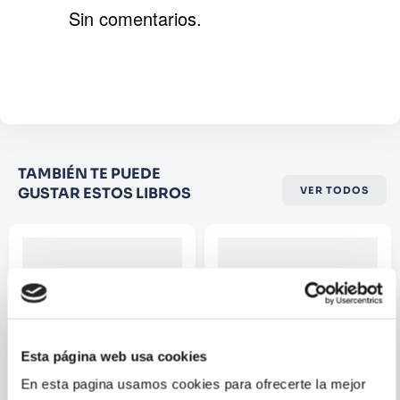
Sin comentarios.
Agregar comentario
Comentario
Califique el producto de 1 a 5
TAMBIÉN TE PUEDE
estrellas
GUSTAR ESTOS LIBROS
VER TODOS
★
★
★
☆
☆
Su nombre
Correo electrónico
Esta página web usa cookies
Escribir comentario
En esta pagina usamos cookies para ofrecerte la mejor