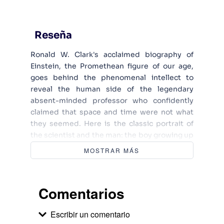
Reseña
Ronald W. Clark's acclaimed biography of
Einstein, the Promethean figure of our age,
goes behind the phenomenal intellect to
reveal the human side of the legendary
absent-minded professor who confidently
claimed that space and time were not what
they seemed. Here is the classic portrait of
the scientist and the man: the boy growing up
in the Swiss Alps, the young man caught in an
MOSTRAR MÁS
unhappy first marriage, the passionate
pacifist who agonized over making the Bomb,
the indifferent Zionist asked to head the
Comentarios
Israeli state, and the physicist who believed
in God.
Escribir un comentario