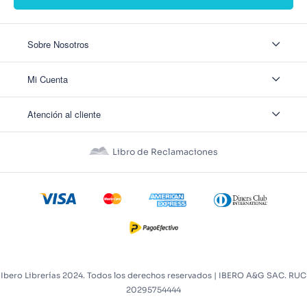
Sobre Nosotros
Sobre Nosotros
Mi Cuenta
Nuestas tiendas
Contáctanos
Ingresar
Atención al cliente
Ver mis Pedidos
Ver mis Direcciones
Políticas de Envío
Crear Cuenta
Políticas de Privacidad
Recuperar Contraseña
Libro de Reclamaciones
Políticas de Devoluciones
Políticas de Cookies
Términos y Condiciones
Términos y Condiciones Promos
Ibero Librerías 2024. Todos los derechos reservados | IBERO A&G SAC. RUC
20295754444