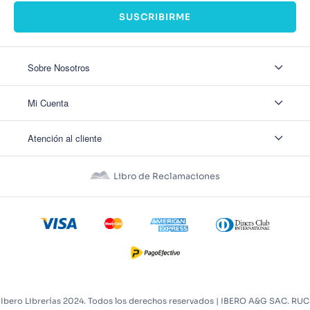
SUSCRIBIRME
Sobre Nosotros
Sobre Nosotros
Mi Cuenta
Nuestas tiendas
Contáctanos
Ingresar
Atención al cliente
Ver mis Pedidos
Ver mis Direcciones
Políticas de Envío
Crear Cuenta
Políticas de Privacidad
Recuperar Contraseña
Libro de Reclamaciones
Políticas de Devoluciones
Políticas de Cookies
Términos y Condiciones
Términos y Condiciones Promos
Ibero Librerías 2024. Todos los derechos reservados | IBERO A&G SAC. RUC