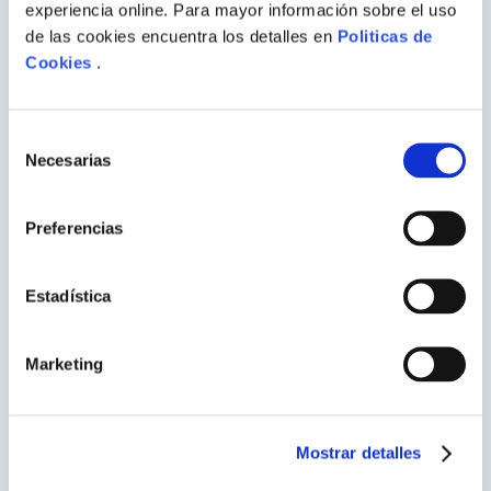
experiencia online. Para mayor información sobre el uso
de las cookies encuentra los detalles en
Politicas de
Cookies
.
Selección
Necesarias
de
VARIOS AUTORES
consentimiento
ANTOJITOS MEXICANOS - 1
RECETAS PARA BEBES
TIT.
Preferencias
Estadística
Marketing
Mostrar detalles