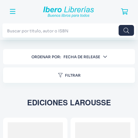
Buscar por titulo, autor o ISBN
TÉRMINOS MÁS BUSCADOS
ORDENAR POR
FECHA DE RELEASE
1
.
Harry Potter
2
.
Blue Lock
FILTRAR
3
.
Jujutsu Kaisen
4
.
Odisea
EDICIONES LAROUSSE
5
.
Manga
6
.
Stephen King
7
.
Iliada
8
.
Noches Blancas