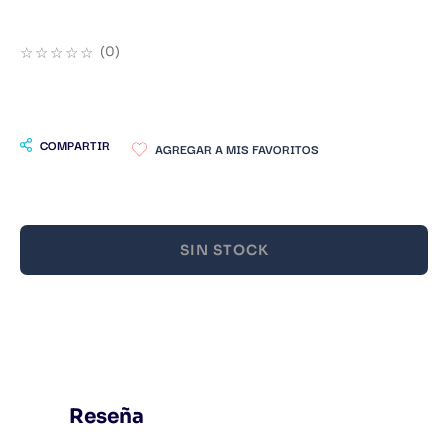
9
.
Warhammer
☆
☆
☆
☆
☆
(
0
)
10
.
Infantil
COMPARTIR
SIN STOCK
Reseña