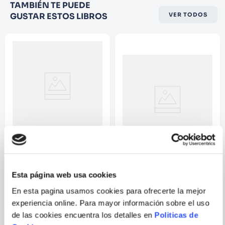
TAMBIÉN TE PUEDE
estrellas
GUSTAR ESTOS LIBROS
VER TODOS
★
★
★
☆
☆
Su nombre
Correo electrónico
Escribir comentario
SUEHIRO MARUO
INFIERNO EMBOTELLADO
PRIEST 15
Esta página web usa cookies
En esta pagina usamos cookies para ofrecerte la mejor
ENVIAR
COMENTARIO
experiencia online. Para mayor información sobre el uso
de las cookies encuentra los detalles en
Politicas de