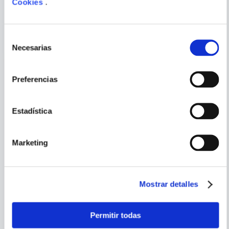
Cookies
.
PORQUE TAMBIÉN
VISTE
VER TODOS
Selección
Necesarias
de
consentimiento
Preferencias
Estadística
Marketing
Mostrar detalles
SUN TAKEDA
SHINGO HONDA
Permitir todas
GLEIPNIR 3
HAKAIJU 04