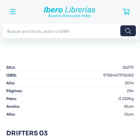
Buscar por titulo, autor o ISBN
TÉRMINOS MÁS BUSCADOS
1
.
Harry Potter
SKU
:
35279
2
.
Blue Lock
ISBN
:
9788467915082
3
.
Jujutsu Kaisen
Año
:
2014
Páginas
:
234
4
.
Odisea
Peso
:
0.232Kg
5
.
Manga
Ancho
:
18cm
Alto
:
12cm
6
.
Iliada
7
.
Stephen King
DRIFTERS 03
8
.
Noches Blancas