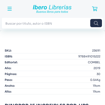
Buscar por titulo, autor o ISBN
TÉRMINOS MÁS BUSCADOS
1
.
Harry Potter
SKU
:
23691
2
.
Blue Lock
ISBN
:
9788491015222
3
.
Jujutsu Kaisen
Editorial
:
COMBEL
Año
:
2019
4
.
Odisea
Páginas
:
30
5
.
Manga
Peso
:
0.54Kg
Ancho
:
19cm
6
.
Iliada
Alto
:
19cm
7
.
Stephen King
8
.
Noches Blancas