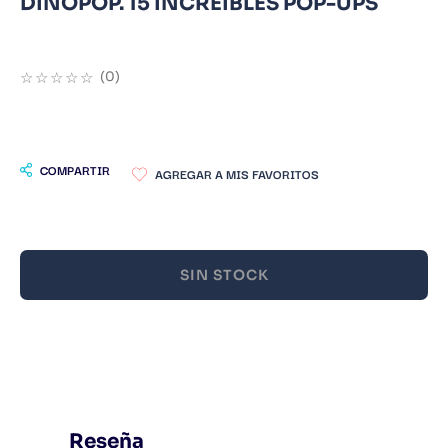
DINOPOP. 15 INCREIBLES POP-UPS
9
.
Infantil
10
.
1984
☆
☆
☆
☆
☆
(
0
)
COMPARTIR
SIN STOCK
Reseña