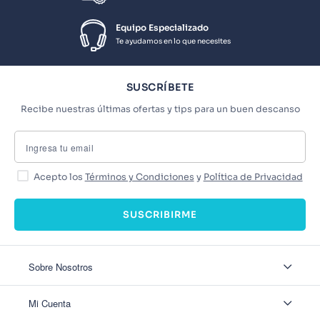
Equipo Especializado
Te ayudamos en lo que necesites
SUSCRÍBETE
Recibe nuestras últimas ofertas y tips para un buen descanso
Acepto los
Términos y Condiciones
y
Política de Privacidad
SUSCRIBIRME
Sobre Nosotros
Sobre Nosotros
Mi Cuenta
Nuestas tiendas
Contáctanos