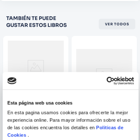
Califique el producto de 1 a 5
TAMBIÉN TE PUEDE
estrellas
GUSTAR ESTOS LIBROS
VER TODOS
★
★
★
☆
☆
Su nombre
Correo electrónico
Escribir comentario
Esta página web usa cookies
VARIOS AUTORES
En esta pagina usamos cookies para ofrecerte la mejor
6 BOTONES FROZEN 2
TIGRE Y SUS CINCO
experiencia online. Para mayor información sobre el uso
CACHORROS CON TITERE
DE DEDO
de las cookies encuentra los detalles en
Politicas de
ENVIAR
Cookies
.
COMENTARIO