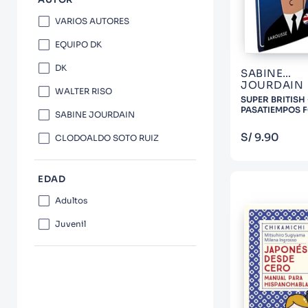
10
.
Warhammer
VARIOS AUTORES
EQUIPO DK
DK
SABINE
JOURDAIN
WALTER RISO
SUPER BRITISH 
PASATIEMPOS 
SABINE JOURDAIN
COM
S/
9
.
90
CLODOALDO SOTO RUIZ
EDAD
Adultos
Juvenil