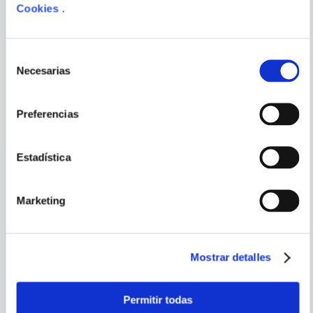
Cookies
.
ENVIAR
COMENTARIO
Selección
Necesarias
de
consentimiento
PORQUE TAMBIÉN
VISTE
VER TODOS
Preferencias
Estadística
Marketing
Mostrar detalles
MOOSE ALLAIN
DISNEY
Permitir todas