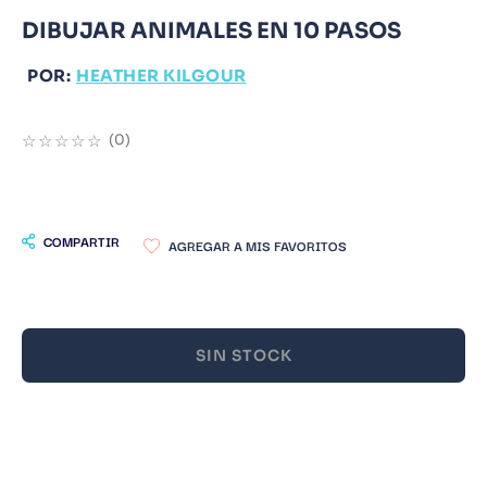
DIBUJAR ANIMALES EN 10 PASOS
9
.
Infantil
10
.
Warhammer
POR:
HEATHER KILGOUR
☆
☆
☆
☆
☆
(
0
)
COMPARTIR
SIN STOCK