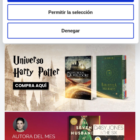
OKUPALO – TODO
MICKEY AVENTURAS SOBRE
RUEDAS. AMIGOS EN
ACCION. CUENTO
Permitir la selección
PICTOGRAFICO - MEMOTEST
Denegar