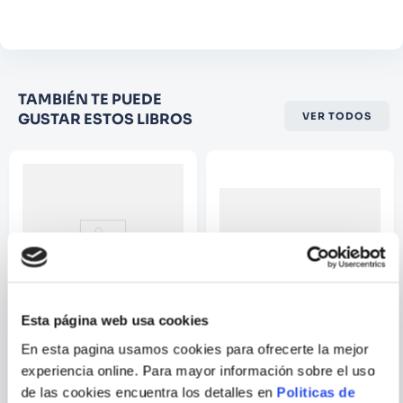
Comentario
Califique el producto de 1 a 5
TAMBIÉN TE PUEDE
estrellas
GUSTAR ESTOS LIBROS
VER TODOS
★
★
★
☆
☆
Su nombre
Correo electrónico
Escribir comentario
Esta página web usa cookies
En esta pagina usamos cookies para ofrecerte la mejor
STAR WARS
experiencia online. Para mayor información sobre el uso
STAR WARS. CUADERNO
APRENDAMOS
de las cookies encuentra los detalles en
Politicas de
GALACTICO 2
MATEMATICAS - DIVISION