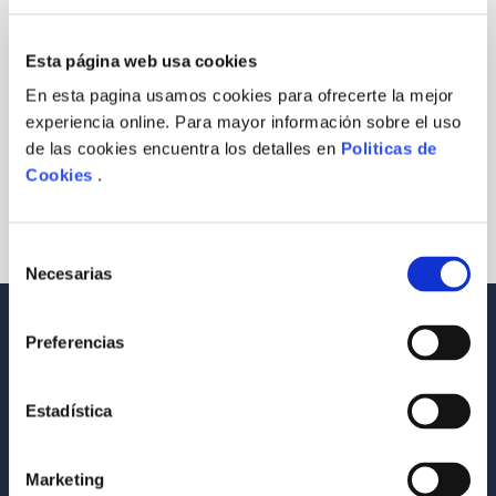
¿Qué debo hacer?
9
.
Warhammer
Esta página web usa cookies
Comprueba los términos ingresados
10
.
Infantil
Intenta utilizar una sola palabra
En esta pagina usamos cookies para ofrecerte la mejor
Utiliza términos genéricos en la
experiencia online. Para mayor información sobre el uso
búsqueda
Intenta buscar sinónimos del término
de las cookies encuentra los detalles en
Politicas de
deseado
Cookies
.
Selección
Necesarias
de
consentimiento
Envío a todo el Perú
Llevamos tus productos a tu casa
Preferencias
Compra Seguras
Tus compras son 100% protegidas
Estadística
Equipo Especializado
Marketing
Te ayudamos en lo que necesites