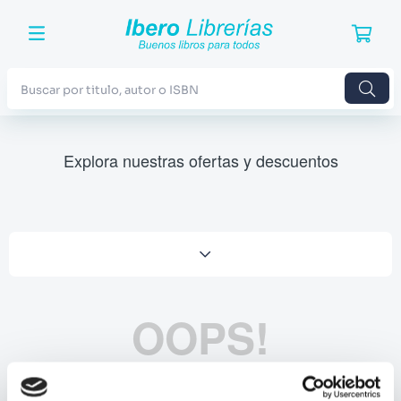
Buscar por titulo, autor o ISBN
TÉRMINOS MÁS BUSCADOS
Explora nuestras ofertas y descuentos
1
.
Harry Potter
2
.
Blue Lock
3
.
Jujutsu Kaisen
4
.
Odisea
5
.
Manga
OOPS!
6
.
Stephen King
7
.
Iliada
No se encontró ningún producto
8
.
Noches Blancas