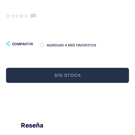
9
.
Warhammer
☆
☆
☆
☆
☆
(
0
)
10
.
Infantil
COMPARTIR
SIN STOCK
Reseña