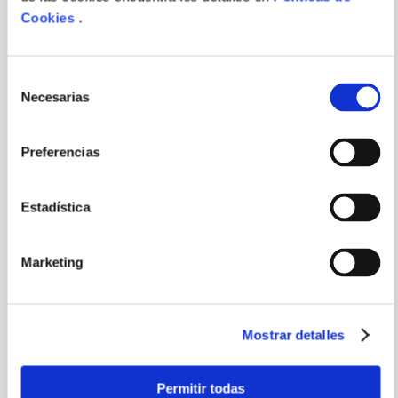
ENVIAR
Cookies
.
COMENTARIO
Selección
PORQUE TAMBIÉN
Necesarias
VISTE
VER TODOS
de
consentimiento
Preferencias
Estadística
Marketing
Mostrar detalles
Permitir todas