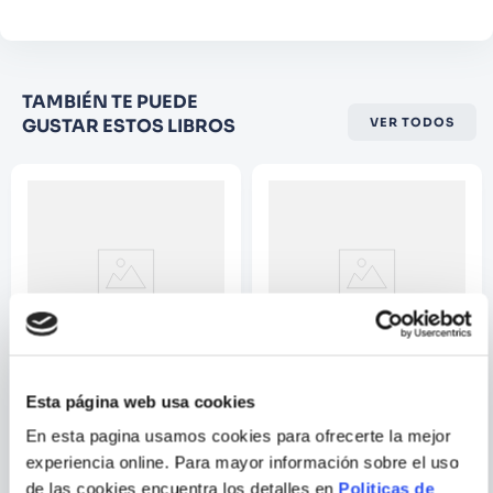
Califique el producto de 1 a 5
TAMBIÉN TE PUEDE
estrellas
GUSTAR ESTOS LIBROS
VER TODOS
★
★
★
☆
☆
Su nombre
Correo electrónico
Escribir comentario
Esta página web usa cookies
EL DESPERTAR DE LA BRUJA
DADOR 04, EL. EL HIJO
En esta pagina usamos cookies para ofrecerte la mejor
DE AIRE
experiencia online. Para mayor información sobre el uso
de las cookies encuentra los detalles en
Politicas de