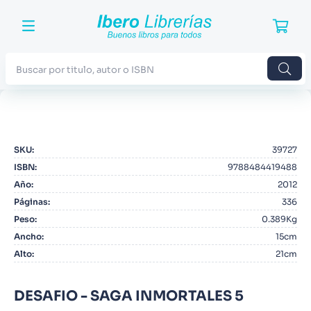
Buscar por titulo, autor o ISBN
TÉRMINOS MÁS BUSCADOS
1
.
Harry Potter
SKU
:
39727
2
.
Blue Lock
ISBN
:
9788484419488
3
.
Jujutsu Kaisen
Año
:
2012
Páginas
:
336
4
.
Odisea
Peso
:
0.389Kg
5
.
Manga
Ancho
:
15cm
Alto
:
21cm
6
.
Stephen King
7
.
Iliada
DESAFIO - SAGA INMORTALES 5
8
.
Noches Blancas