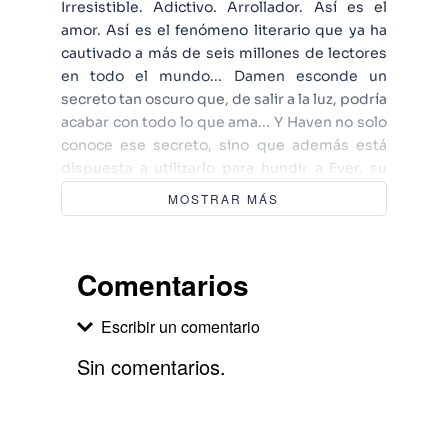
Irresistible. Adictivo. Arrollador. Así es el
amor. Así es el fenómeno literario que ya ha
cautivado a más de seis millones de lectores
en todo el mundo... Damen esconde un
secreto tan oscuro que, de salir a la luz, podría
acabar con todo lo que ama... Y Haven no solo
conoce ese secreto, sino que además está
dispuesta a utilizarlo para hundir a Ever, su
antigua mejor amiga. La muerte de Roman ha
MOSTRAR MÁS
despertado en ella tal sed de venganza que ni
los viejos recuerdos ni los más poderosos
hechizos podrán detenerla. Por su lado, Ever
Comentarios
también tiene un cometido: liberar a Damen
de su maldición. Para lograrlo, combatirá
Escribir un comentario
cualquier amenaza que se presente... Pero
¿será capaz de aceptar que su amado le
Sin comentarios.
oculta historias del pasado?
Agregar comentario
Comentario