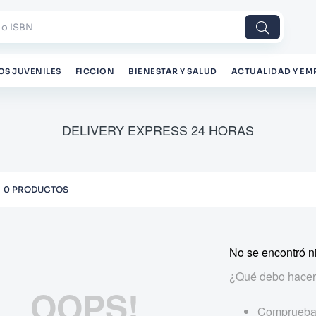
 o ISBN
OS JUVENILES
FICCION
BIENESTAR Y SALUD
ACTUALIDAD Y EM
DELIVERY EXPRESS 24 HORAS
0
PRODUCTOS
No se encontró n
¿Qué debo hace
OOPS!
Comprueba 