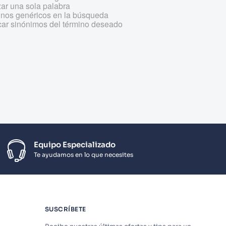
izar una sola palabra
minos genéricos en la búsqueda
car sinónimos del término deseado
Equipo Especializado
Te ayudamos en lo que necesites
SUSCRÍBETE