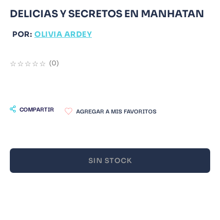
DELICIAS Y SECRETOS EN MANHATAN
9
.
Warhammer
10
.
Infantil
POR:
OLIVIA ARDEY
☆
☆
☆
☆
☆
(
0
)
COMPARTIR
SIN STOCK