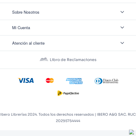
Sobre Nosotros
Sobre Nosotros
Mi Cuenta
Nuestas tiendas
Contáctanos
Ingresar
Atención al cliente
Ver mis Pedidos
Ver mis Direcciones
Políticas de Envío
Crear Cuenta
Políticas de Privacidad
Recuperar Contraseña
Libro de Reclamaciones
Políticas de Devoluciones
Políticas de Cookies
Términos y Condiciones
Términos y Condiciones Promos
Ibero Librerías 2024. Todos los derechos reservados | IBERO A&G SAC. RUC
20295754444