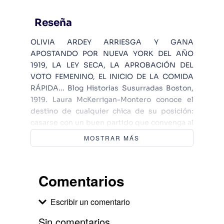
Reseña
OLIVIA ARDEY ARRIESGA Y GANA
APOSTANDO POR NUEVA YORK DEL AÑO
1919, LA LEY SECA, LA APROBACIÓN DEL
VOTO FEMENINO, EL INICIO DE LA COMIDA
RÁPIDA... Blog Historias Susurradas Boston,
1919. Laura McKerrigan-Montero conoce el
destino de cualquier chica de su posición:
casarse con un buen partido que convenga al
negocio familiar. Pero Laura tiene un sueño:
MOSTRAR MÁS
aprender alta repostería con el afamado
maître pâtissier del hotel Taormina. Y, con la
excusa de estudiar francés, convence a su
Comentarios
severo padre para que le permita residir en
Nueva York durante tres meses. Convertida
Escribir un comentario
en Laura Kerry, viaja a la ciudad de la libertad;
la misma donde un desconocido la volvió loca
Sin comentarios.