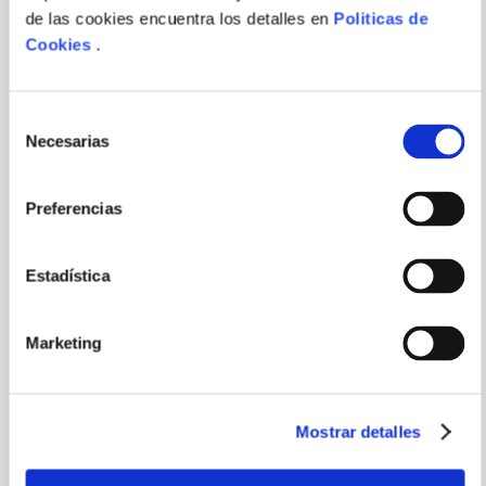
SABRINA JEFFRIES
de las cookies encuentra los detalles en
Politicas de
TODO LO QUE NO VES
EL BENEFACTOR
Cookies
.
ENVIAR
COMENTARIO
Selección
Necesarias
de
consentimiento
Preferencias
PORQUE TAMBIÉN
VISTE
VER TODOS
Estadística
Marketing
Mostrar detalles