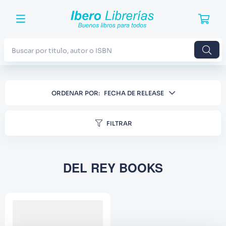
Buscar por titulo, autor o ISBN
TÉRMINOS MÁS BUSCADOS
ORDENAR POR
FECHA DE RELEASE
1
.
Harry Potter
2
.
Blue Lock
FILTRAR
3
.
Jujutsu Kaisen
4
.
Odisea
DEL REY BOOKS
5
.
Manga
6
.
Iliada
7
.
Stephen King
8
.
Noches Blancas