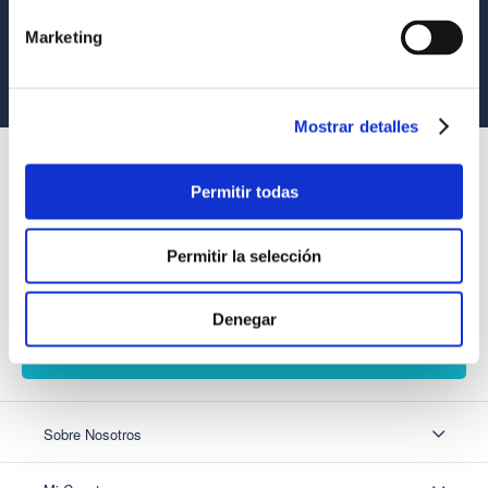
Tus compras son 100% protegidas
Marketing
Equipo Especializado
Te ayudamos en lo que necesites
Mostrar detalles
SUSCRÍBETE
Permitir todas
Recibe nuestras últimas ofertas y tips para un buen descanso
Permitir la selección
Acepto los
Términos y Condiciones
y
Política de Privacidad
Denegar
SUSCRIBIRME
Sobre Nosotros
Sobre Nosotros