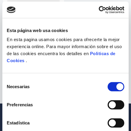
9
.
Infantil
10
.
Warhammer
Esta página web usa cookies
En esta pagina usamos cookies para ofrecerte la mejor
ROBERT
experiencia online. Para mayor información sobre el uso
GREENBERGER
de las cookies encuentra los detalles en
Politicas de
THE ESSENTIAL BATMAN
Cookies
.
ENCYCLOPEDIA
Selección
Necesarias
de
consentimiento
Preferencias
Envío a todo el Perú
Llevamos tus productos a tu casa
Estadística
Compra Seguras