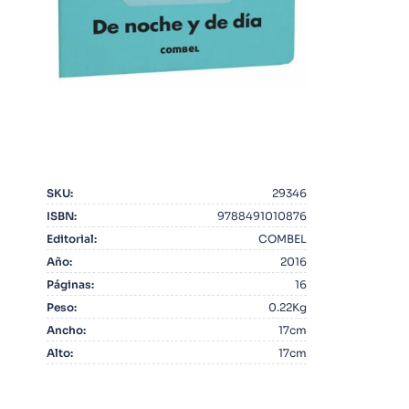
10
.
Infantil
SKU
:
29346
ISBN
:
9788491010876
Editorial
:
COMBEL
Año
:
2016
Páginas
:
16
Peso
:
0.22Kg
Ancho
:
17cm
Alto
:
17cm