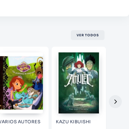
VER TODOS
VARIOS AUTORES
KAZU KIBUISHI
MELIS
MOLI