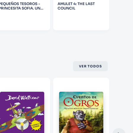
PEQUEÑOS TESOROS -
AMULET 4: THE LAST
LA MONO
PRINCESITA SOFIA. UN
COUNCIL
LA AMIS
PROBLEMA DE
MASCOTAS
VER TODOS