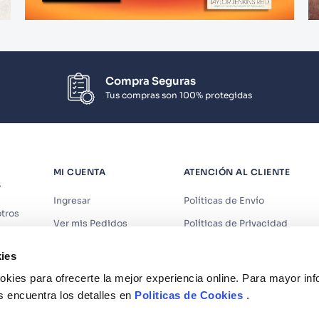
Compra Seguras
Tus compras son 100% protegidas
MI CUENTA
ATENCIÓN AL CLIENTE
S
Ingresar
Políticas de Envío
tros
Ver mis Pedidos
Políticas de Privacidad
iendas
Ver mis Direcciones
Políticas de Cookies
ies
s
Crear Cuenta
Políticas de Devoluciones
kies para ofrecerte la mejor experiencia online. Para mayor in
Recuperar Contraseña
Términos y Condiciones
s encuentra los detalles en
Politicas de Cookies
.
Términos y Condiciones Prom