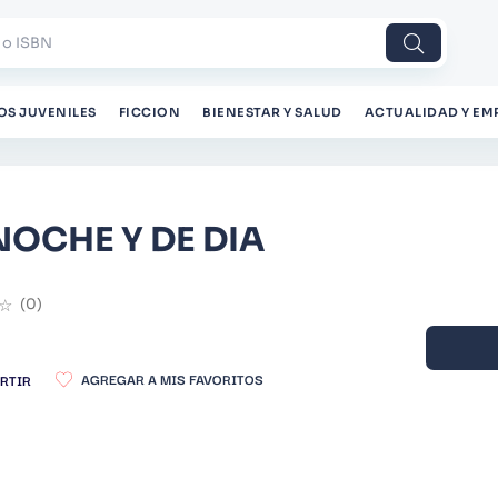
 o ISBN
OS JUVENILES
FICCION
BIENESTAR Y SALUD
ACTUALIDAD Y EM
NOCHE Y DE DIA
☆
(
0
)
RTIR