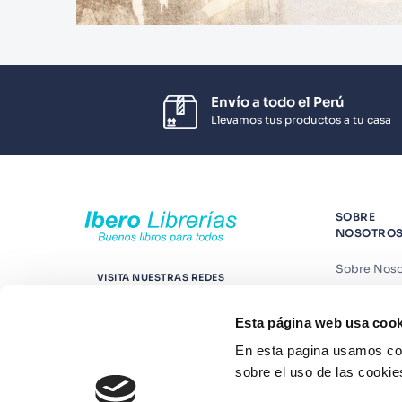
Envío a todo el Perú
Llevamos tus productos a tu casa
SOBRE
NOSOTRO
Sobre Noso
VISITA NUESTRAS REDES
Nuestras t
Esta página web usa cook
Contáctano
En esta pagina usamos coo
Suscríbete
sobre el uso de las cookie
Blog