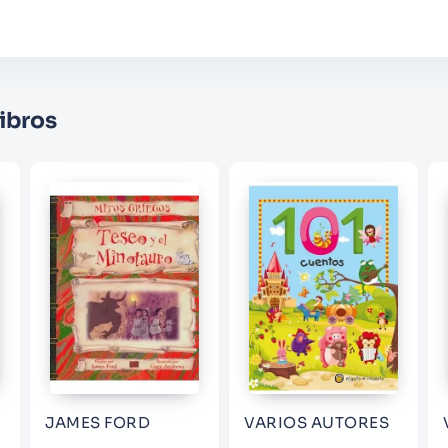
Califique el producto de 1 a 5 estrellas
★
★
★
☆
☆
Su nombre
ibros
Correo electrónico
Escribir comentario
ENVIAR COMENTARIO
JAMES FORD
VARIOS AUTORES