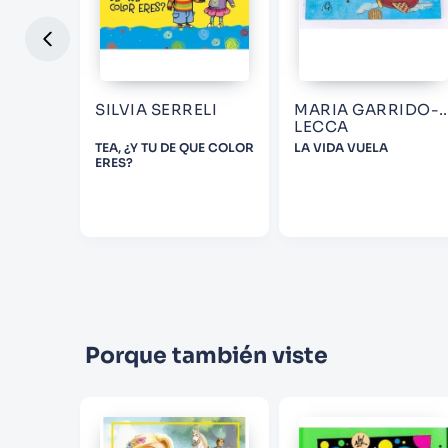
SILVIA SERRELI
MARIA GARRIDO-
LECCA
E LOS
TEA, ¿Y TU DE QUE COLOR
LA VIDA VUELA
ERES?
Porque también viste