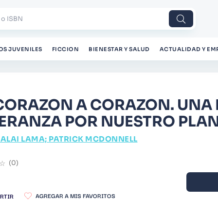
 o ISBN
OS JUVENILES
FICCION
BIENESTAR Y SALUD
ACTUALIDAD Y EM
CORAZON A CORAZON. UNA 
ERANZA POR NUESTRO PLA
ALAI LAMA; PATRICK MCDONNELL
☆
(
0
)
RTIR