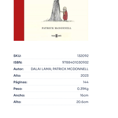
10
.
Infantil
SKU
:
132092
ISBN
:
9788401030932
Autor
:
DALAI LAMA; PATRICK MCDONNELL
Año
:
2023
Páginas
:
144
Peso
:
0.39Kg
Ancho
:
16cm
Alto
:
20.6cm