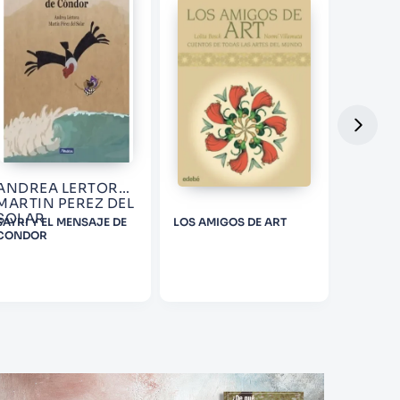
ANDREA LERTORA;
DISNE
MARTIN PEREZ DEL
SOLAR
SAYRI Y EL MENSAJE DE
LOS AMIGOS DE ART
WISH. L
CONDOR