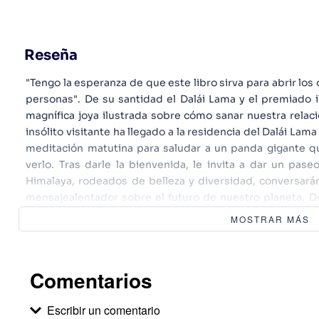
Reseña
"Tengo la esperanza de que este libro sirva para abrir los 
personas". De su santidad el Dalái Lama y el premiado i
magnífica joya ilustrada sobre cómo sanar nuestra relac
insólito visitante ha llegado a la residencia del Dalái Lam
meditación matutina para saludar a un panda gigante q
verlo. Tras darle la bienvenida, le invita a dar un pase
Himalaya, rodeados de belleza y diversidad, conversará
mensajealentador sobre el futuro de nuestro planeta, 
"todos somos miembros de una misma familia que convive
MOSTRAR MÁS
sabiduría y ternura, este libro nos invita a reflexionar so
seres vivientes: "Si quieres cambiar el mundo, prime
interior".
Comentarios
Escribir un comentario