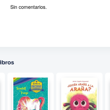
Sin comentarios.
Agregar comentario
Comentario
Califique el producto de 1 a 5 estrellas
★
★
★
☆
☆
Su nombre
ibros
Correo electrónico
Escribir comentario