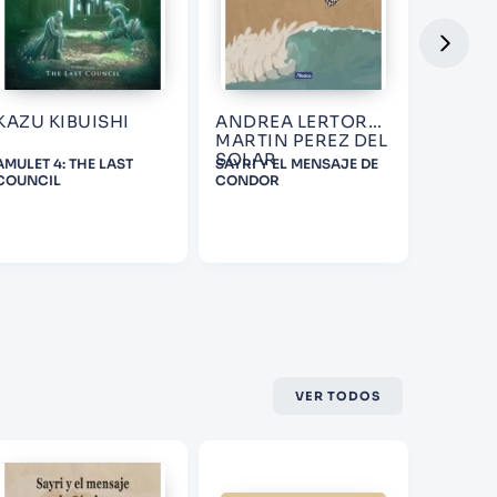
KAZU KIBUISHI
ANDREA LERTORA;
MARTIN PEREZ DEL
SOLAR
AMULET 4: THE LAST
SAYRI Y EL MENSAJE DE
LA GUER
COUNCIL
CONDOR
VER TODOS