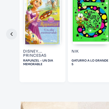
DISNEY.
NIK
PRINCESAS
E LOS
RAPUNZEL - UN DIA
GATURRO A LO GRANDE
MEMORABLE
5