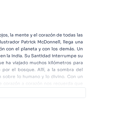
ojos, la mente y el corazón de todas las
lustrador Patrick McDonnell, llega una
ión con el planeta y con los demás. Un
a en la India. Su Santidad interrumpe su
ue ha viajado muchos kilómetros para
o por el bosque. Allí, a la sombra del
n sobre lo humano y lo divino. Con un
De corazón a corazón nos recuerda que
 en una sola casa". Lleno de encanto,
bre el vínculo que nos une con todos los
ro prueba a mejorar y cambiar en tu