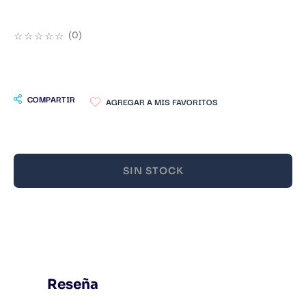
9
.
Warhammer
☆
☆
☆
☆
☆
(
0
)
10
.
Infantil
COMPARTIR
SIN STOCK
Reseña