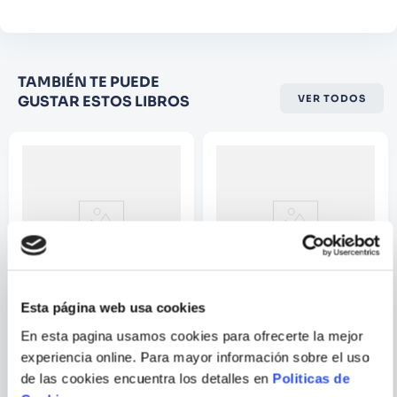
Califique el producto de 1 a 5
TAMBIÉN TE PUEDE
estrellas
GUSTAR ESTOS LIBROS
VER TODOS
★
★
★
☆
☆
Su nombre
Correo electrónico
Escribir comentario
Esta página web usa cookies
JONATHAN SWIFT
JACOB Y WILHELM
En esta pagina usamos cookies para ofrecerte la mejor
GRIMM
experiencia online. Para mayor información sobre el uso
VIAJES DE GULLIVER
EL SASTRE QUE LLEGO AL
CIELO Y OTROS CUENTOS
de las cookies encuentra los detalles en
Politicas de