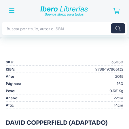
Buscar por titulo, autor o ISBN
TÉRMINOS MÁS BUSCADOS
1
.
Harry Potter
SKU
:
36060
2
.
Blue Lock
ISBN
:
9788497866132
3
.
Jujutsu Kaisen
Año
:
2015
Páginas
:
160
4
.
Odisea
Peso
:
0.361Kg
5
.
Manga
Ancho
:
22cm
Alto
:
14cm
6
.
Iliada
7
.
Stephen King
DAVID COPPERFIELD (ADAPTADO)
8
.
Noches Blancas