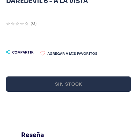
DAREDEVIL 6 - A LA VISTA
9
.
Infantil
10
.
1984
☆
☆
☆
☆
☆
(
0
)
COMPARTIR
SIN STOCK
Reseña