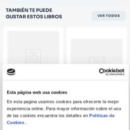
Califique el producto de 1 a 5
TAMBIÉN TE PUEDE
estrellas
GUSTAR ESTOS LIBROS
VER TODOS
★
★
★
☆
☆
Su nombre
Correo electrónico
Escribir comentario
SEAN MURPHY
Esta página web usa cookies
En esta pagina usamos cookies para ofrecerte la mejor
BATMAN: CURSE OF THE
LOS PITUFOS 01 . PITUFOS
WHITE KNIGHT
NEGROS
experiencia online. Para mayor información sobre el uso
de las cookies encuentra los detalles en
Politicas de
ENVIAR
Cookies
.
COMENTARIO