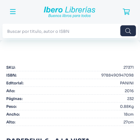
Buscar por titulo, autor o ISBN
TÉRMINOS MÁS BUSCADOS
1
.
Harry Potter
SKU
:
27371
2
.
Blue Lock
ISBN
:
9788490947098
3
.
Jujutsu Kaisen
Editorial
:
PANINI
Año
:
2016
4
.
Odisea
Páginas
:
232
5
.
Manga
Peso
:
0.88Kg
Ancho
:
18cm
6
.
Iliada
Alto
:
27cm
7
.
Stephen King
8
.
Noches Blancas