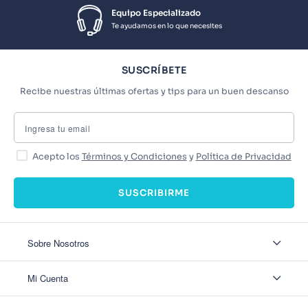
Equipo Especializado
Te ayudamos en lo que necesites
SUSCRÍBETE
Recibe nuestras últimas ofertas y tips para un buen descanso
Acepto los
Términos y Condiciones
y
Política de Privacidad
SUSCRIBIRME
Sobre Nosotros
Sobre Nosotros
Mi Cuenta
Nuestas tiendas
Contáctanos
Ingresar