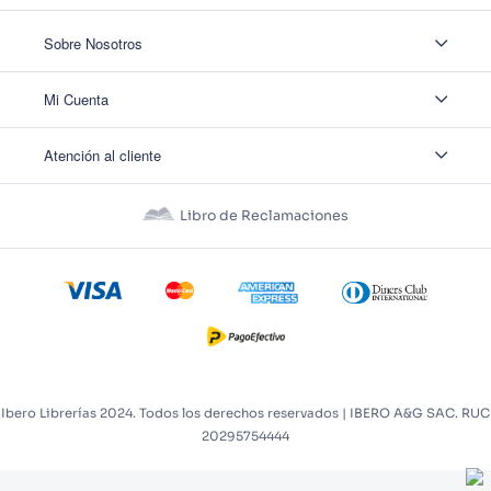
Sobre Nosotros
Sobre Nosotros
Mi Cuenta
Nuestas tiendas
Contáctanos
Ingresar
Atención al cliente
Ver mis Pedidos
Ver mis Direcciones
Políticas de Envío
Crear Cuenta
Políticas de Privacidad
Recuperar Contraseña
Libro de Reclamaciones
Políticas de Devoluciones
Políticas de Cookies
Términos y Condiciones
Términos y Condiciones Promos
Ibero Librerías 2024. Todos los derechos reservados | IBERO A&G SAC. RUC
20295754444