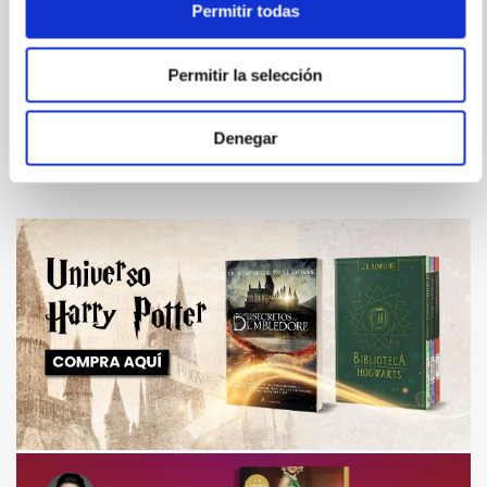
Permitir todas
GABRIELE BOISELLE
GABRIELE BOISELLE
THE ARABIAN HORSE. EL
ANDALUSIANS &
Permitir la selección
PURASANGRE ARABE
LUSITANOS. IBERIAN
HORSES
Denegar