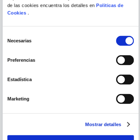
JOSUE MAGUIÑA
DIEGO LABRIN
de las cookies encuentra los detalles en
Politicas de
MARÍA DE LAS ESTRELLAS
PROCESOS DE MODA
Cookies
.
MULTIFOCAL
(APROXIMACIONES
TEORICAS Y PRACTICAS
ENVIAR
SOBRE INDUMENTARIA
COMENTARIO
Selección
LATINOAMERICANA
Necesarias
de
consentimiento
Preferencias
PORQUE TAMBIÉN
VISTE
VER TODOS
Estadística
Marketing
Mostrar detalles