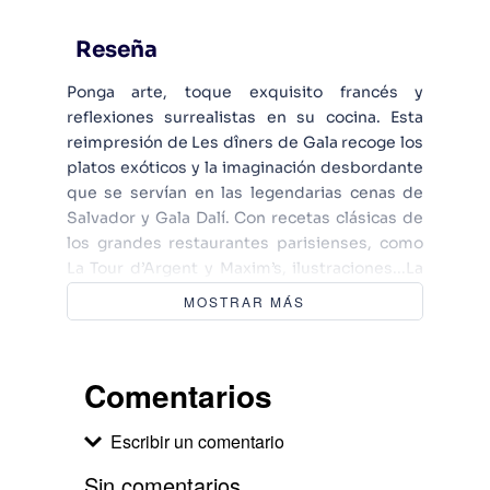
Reseña
Ponga arte, toque exquisito francés y
reflexiones surrealistas en su cocina. Esta
reimpresión de Les dîners de Gala recoge los
platos exóticos y la imaginación desbordante
que se servían en las legendarias cenas de
Salvador y Gala Dalí. Con recetas clásicas de
los grandes restaurantes parisienses, como
La Tour d’Argent y Maxim’s, ilustraciones...La
comida y el surrealismo son amantes
MOSTRAR MÁS
perfectos: sexo y langostas, collage y
canibalismo, el encuentro de un cisne y un
cepillo de dientes en una pastelería. Las
Comentarios
cenas opulentas que organizaban Salvador
Dalí (1904-1989) y Gala (1894-1982), su mujer y
Escribir un comentario
musa, fueron legendarias. Afortunadamente
para nosotros, Dalí publicó un libro de cocina
Sin comentarios.