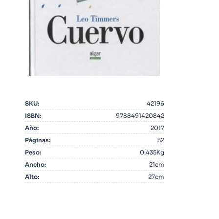
10
.
Infantil
SKU
:
42196
ISBN
:
9788491420842
Año
:
2017
Páginas
:
32
Peso
:
0.435Kg
Ancho
:
21cm
Alto
:
27cm