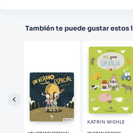
También te puede gustar estos l
MAMED
KATRIN WIEHLE