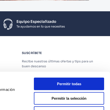
Equipo Especializado
Te ayudamos en lo que necesites
SUSCRÍBETE
Recibe nuestras últimas ofertas y tips para un
buen descanso
Permitir todas
formación
Acepto los
Términos y Condiciones
y
Política
de Privacidad
Permitir la selección
os
SUSCRIBIRME