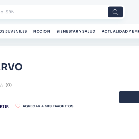
 o ISBN
OS JUVENILES
FICCION
BIENESTAR Y SALUD
ACTUALIDAD Y EM
ERVO
☆
(
0
)
RTIR