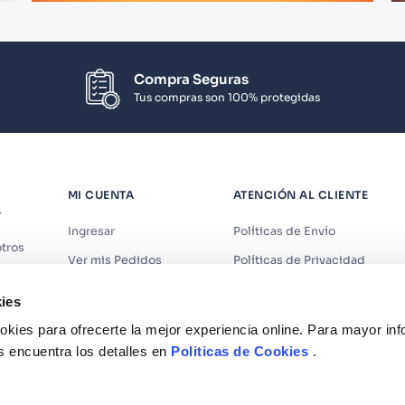
Compra Seguras
Tus compras son 100% protegidas
MI CUENTA
ATENCIÓN AL CLIENTE
S
Ingresar
Políticas de Envío
tros
Ver mis Pedidos
Políticas de Privacidad
iendas
Ver mis Direcciones
Políticas de Cookies
ies
s
Crear Cuenta
Políticas de Devoluciones
kies para ofrecerte la mejor experiencia online. Para mayor in
Recuperar Contraseña
Términos y Condiciones
s encuentra los detalles en
Politicas de Cookies
.
Términos y Condiciones Prom