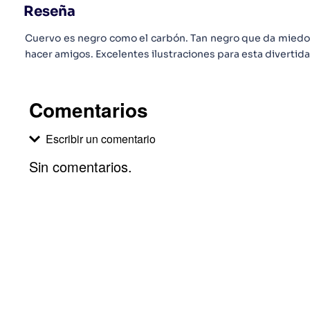
Reseña
Cuervo es negro como el carbón. Tan negro que da miedo.
hacer amigos. Excelentes ilustraciones para esta divertida
Comentarios
Escribir un comentario
Sin comentarios.
Agregar comentario
Comentario
Califique el producto de 1 a 5 estrellas
★
★
★
☆
☆