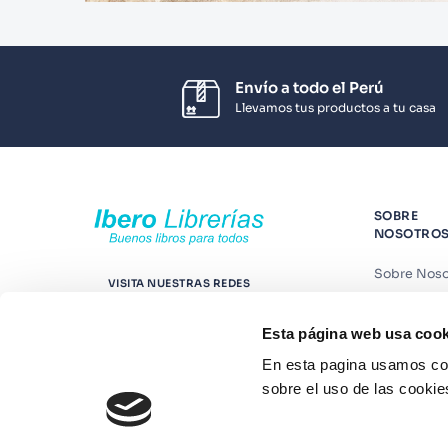
Envío a todo el Perú
Llevamos tus productos a tu casa
SOBRE
NOSOTRO
Sobre Noso
VISITA NUESTRAS REDES
Nuestras t
Esta página web usa cook
Contáctano
En esta pagina usamos coo
Suscríbete
sobre el uso de las cookie
Blog