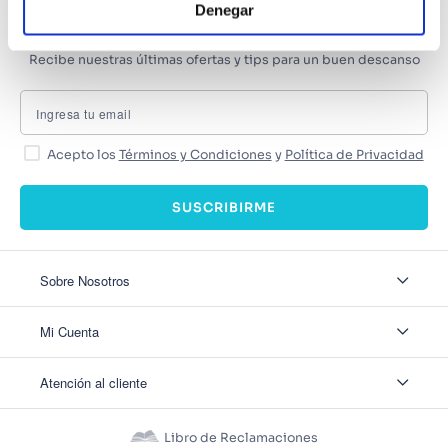
Denegar
SUSCRÍBETE
Recibe nuestras últimas ofertas y tips para un buen descanso
Acepto los
Términos y Condiciones
y
Política de Privacidad
SUSCRIBIRME
Sobre Nosotros
Sobre Nosotros
Mi Cuenta
Nuestas tiendas
Contáctanos
Ingresar
Atención al cliente
Ver mis Pedidos
Ver mis Direcciones
Políticas de Envío
Crear Cuenta
Políticas de Privacidad
Recuperar Contraseña
Libro de Reclamaciones