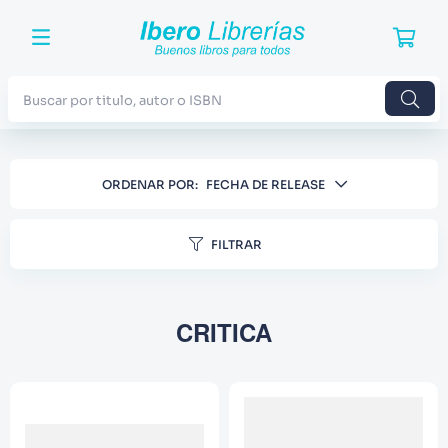
Buscar por titulo, autor o ISBN
TÉRMINOS MÁS BUSCADOS
ORDENAR POR
FECHA DE RELEASE
1
.
Harry Potter
2
.
Blue Lock
FILTRAR
3
.
Jujutsu Kaisen
4
.
Odisea
CRITICA
5
.
Manga
6
.
Iliada
7
.
Stephen King
8
.
Noches Blancas