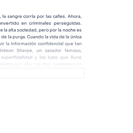
la sangre corría por las calles. Ahora,
onvertido en criminales perseguidas.
e la alta sociedad, pero por la noche es
s de la purga. Cuando la vida de la única
ir la información confidencial que tan
Gideon Sharpe, un cazador famoso,
 superficialidad y los lujos que Rune
siente por ella. Los dos comienzan un
 ser mortal. ¿Y si Gideon descubre que