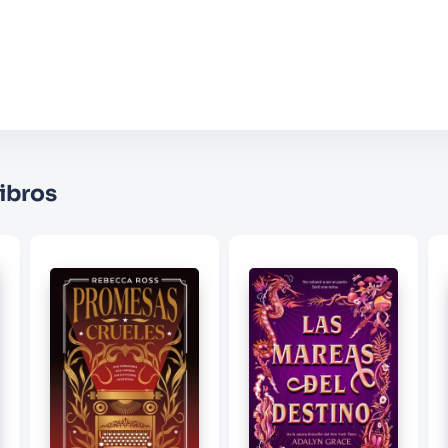
Agregar comentario
Comentario
Califique el producto de 1 a 5 estrellas
★
★
★
☆
☆
Su nombre
ibros
Correo electrónico
Escribir comentario