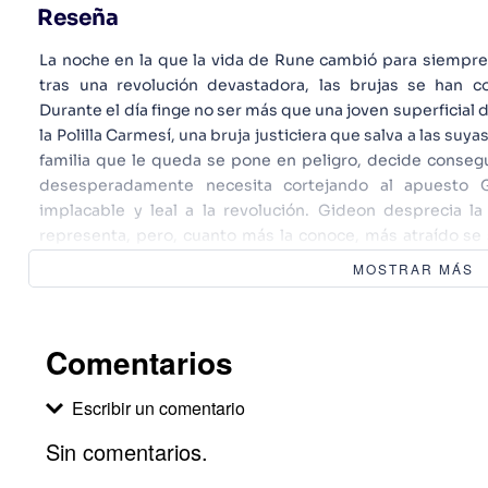
Reseña
La noche en la que la vida de Rune cambió para siempre, 
tras una revolución devastadora, las brujas se han c
Durante el día finge no ser más que una joven superficial d
la Polilla Carmesí, una bruja justiciera que salva a las suya
familia que le queda se pone en peligro, decide consegu
desesperadamente necesita cortejando al apuesto 
implacable y leal a la revolución. Gideon desprecia la
representa, pero, cuanto más la conoce, más atraído se 
peligroso baile en el que cualquier paso en falso podría
MOSTRAR MÁS
Rune es la villana a la que lleva dos años persiguiendo?
Comentarios
Escribir un comentario
Sin comentarios.