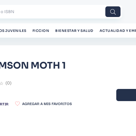
 o ISBN
OS JUVENILES
FICCION
BIENESTAR Y SALUD
ACTUALIDAD Y EM
MSON MOTH 1
☆
(
0
)
RTIR