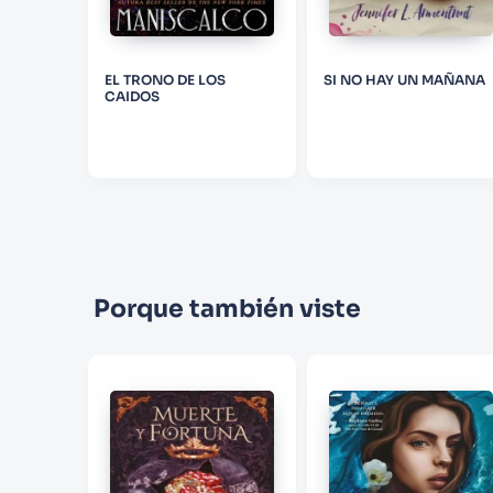
NG
AND THE
EL TRONO DE LOS
SI NO HAY UN MAÑANA
NE: THE
CAIDOS
TI
Porque también viste