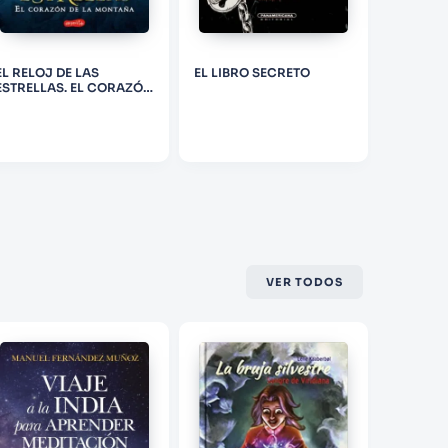
EL RELOJ DE LAS
EL LIBRO SECRETO
JUEGOS 
ESTRELLAS. EL CORAZÓN
DE LA MONTAÑA
VER TODOS