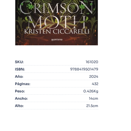
10
.
Infantil
SKU
:
161020
ISBN
:
9788419501479
Año
:
2024
Páginas
:
432
Peso
:
0.426Kg
Ancho
:
14cm
Alto
:
21.5cm