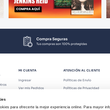
Compra Seguras
Tus compras son 100% protegidas
MI CUENTA
ATENCIÓN AL CLIENTE
S
Ingresar
Políticas de Envío
tros
Ver mis Pedidos
Políticas de Privacidad
iendas
Ver mis Direcciones
Políticas de Cookies
ies
s
Crear Cuenta
Políticas de Devoluciones
kies para ofrecerte la mejor experiencia online. Para mayor in