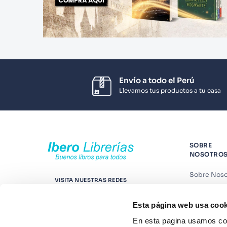
Envío a todo el Perú
Llevamos tus productos a tu casa
SOBRE
NOSOTRO
Sobre Noso
VISITA NUESTRAS REDES
Nuestras t
Esta página web usa cook
Contáctano
En esta pagina usamos coo
Suscríbete