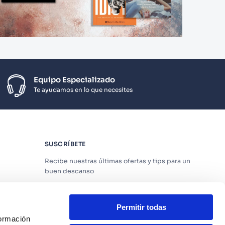
Equipo Especializado
Te ayudamos en lo que necesites
SUSCRÍBETE
Recibe nuestras últimas ofertas y tips para un
buen descanso
Permitir todas
formación
Acepto los
Términos y Condiciones
y
Política