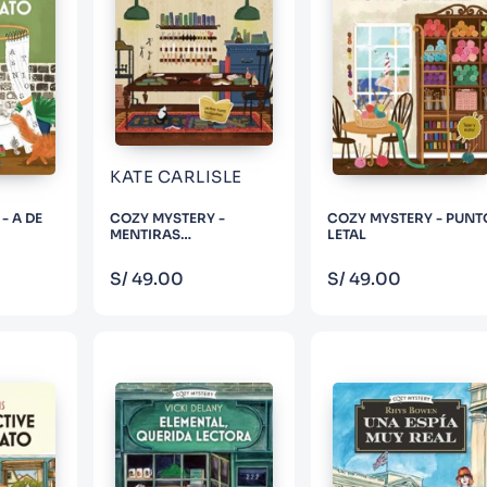
KATE CARLISLE
- A DE
COZY MYSTERY -
COZY MYSTERY - PUNT
MENTIRAS
LETAL
ENCUADERNADAS
PRAR
COMPRAR
COMPRAR
S/
49
.
00
S/
49
.
00