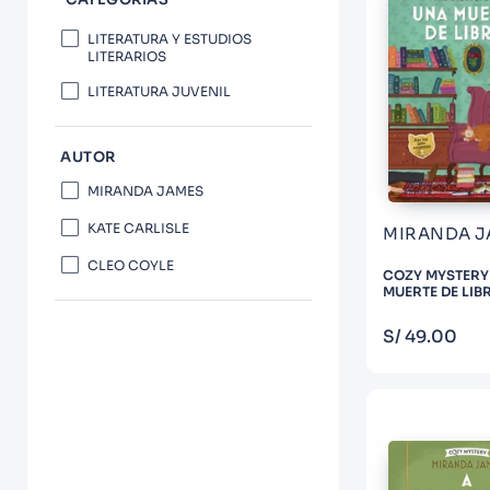
10
.
Infantil
LITERATURA Y ESTUDIOS
LITERARIOS
LITERATURA JUVENIL
AUTOR
MIRANDA JAMES
KATE CARLISLE
MIRANDA J
CLEO COYLE
COZY MYSTERY
MUERTE DE LIB
COM
S/
49
.
00