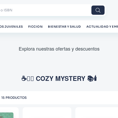
 o ISBN
OS JUVENILES
FICCION
BIENESTAR Y SALUD
ACTUALIDAD Y EM
Explora nuestras ofertas y descuentos
☕🕵️‍♂️ COZY MYSTERY 📚🕯️
15
PRODUCTOS