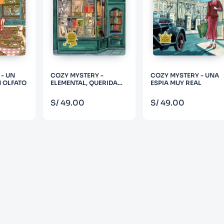
- UN
COZY MYSTERY -
COZY MYSTERY - UNA
N OLFATO
ELEMENTAL, QUERIDA
ESPIA MUY REAL
LECTORA
PRAR
COMPRAR
COMPRAR
S/
49
.
00
S/
49
.
00