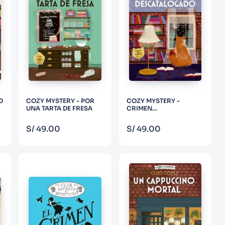
O
COZY MYSTERY - POR
COZY MYSTERY -
UNA TARTA DE FRESA
CRIMEN
DESCATALOGADO
(MISTERIOS FELINOS 1)
COMPRAR
COMPRAR
S/
49
.
00
S/
49
.
00