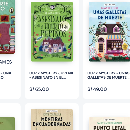
AMES
 - UNA
COZY MYSTERY JUVENIL
COZY MYSTERY - UNAS
RO
- ASESINATO EN EL
GALLETAS DE MUERTE
HUERTO DE PEPINOS
(HANNAH SWENSEN 1)
PRAR
COMPRAR
COMPRAR
S/
65
.
00
S/
49
.
00