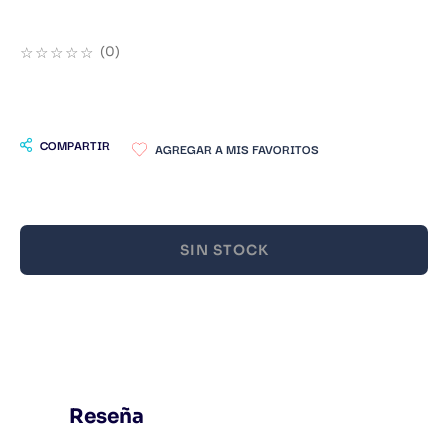
9
.
Infantil
☆
☆
☆
☆
☆
(
0
)
10
.
Warhammer
COMPARTIR
SIN STOCK
Reseña