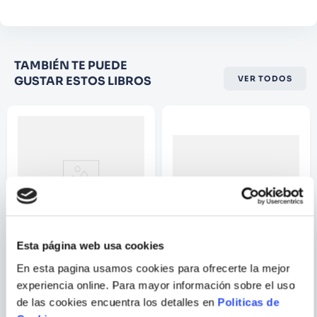
Califique el producto de 1 a 5
TAMBIÉN TE PUEDE
estrellas
GUSTAR ESTOS LIBROS
VER TODOS
★
★
★
☆
☆
Su nombre
Correo electrónico
Escribir comentario
Esta página web usa cookies
VARIOS AUTORES
En esta pagina usamos cookies para ofrecerte la mejor
experiencia online. Para mayor información sobre el uso
LUCKY LUKE - LA AMNESIA
LUCKY LUKE EL JINETE
DE LOS DALTON
SOLITARIO
de las cookies encuentra los detalles en
Politicas de