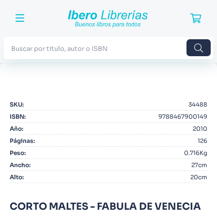
Buscar por titulo, autor o ISBN
TÉRMINOS MÁS BUSCADOS
1
.
Harry Potter
SKU
:
34488
2
.
Blue Lock
ISBN
:
9788467900149
3
.
Jujutsu Kaisen
Año
:
2010
Páginas
:
126
4
.
Odisea
Peso
:
0.716Kg
5
.
Manga
Ancho
:
27cm
Alto
:
20cm
6
.
Iliada
7
.
Stephen King
CORTO MALTES - FABULA DE VENECIA
8
.
Noches Blancas