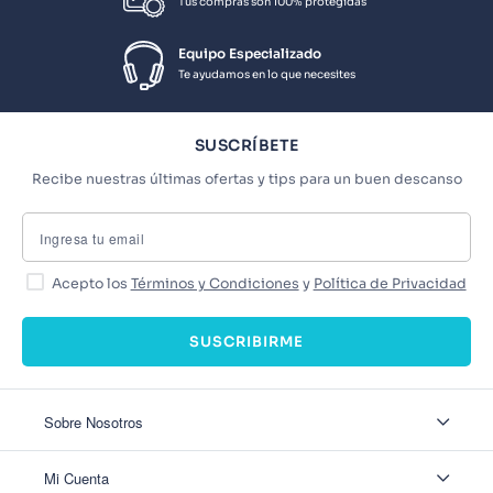
Tus compras son 100% protegidas
Equipo Especializado
Te ayudamos en lo que necesites
SUSCRÍBETE
Recibe nuestras últimas ofertas y tips para un buen descanso
Acepto los
Términos y Condiciones
y
Política de Privacidad
SUSCRIBIRME
Sobre Nosotros
Sobre Nosotros
Mi Cuenta
Nuestas tiendas