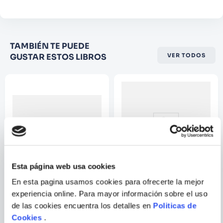
Califique el producto de 1 a 5
TAMBIÉN TE PUEDE
estrellas
GUSTAR ESTOS LIBROS
VER TODOS
★
★
★
☆
☆
Su nombre
Correo electrónico
Escribir comentario
Esta página web usa cookies
En esta pagina usamos cookies para ofrecerte la mejor
HUGO PRATT
experiencia online. Para mayor información sobre el uso
LUCKY LUKE - 7 HISTORIAS
CORTO MALTESE: THE
de las cookies encuentra los detalles en
Politicas de
BALLAD OF THE SALT SEA
Cookies
.