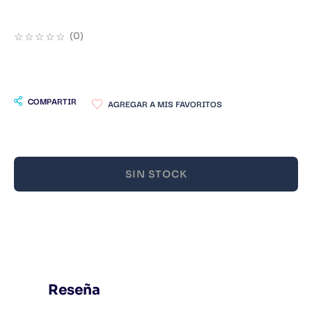
9
.
Warhammer
☆
☆
☆
☆
☆
(
0
)
10
.
Infantil
COMPARTIR
SIN STOCK
Reseña