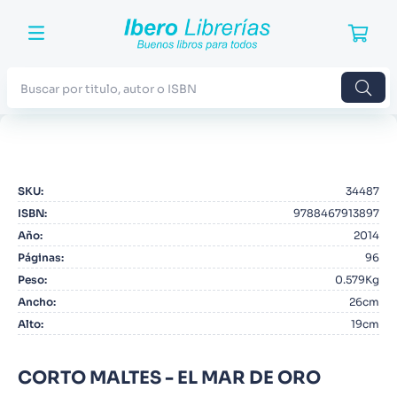
Buscar por titulo, autor o ISBN
TÉRMINOS MÁS BUSCADOS
1
.
Harry Potter
SKU
:
34487
2
.
Blue Lock
ISBN
:
9788467913897
3
.
Jujutsu Kaisen
Año
:
2014
Páginas
:
96
4
.
Odisea
Peso
:
0.579Kg
5
.
Manga
Ancho
:
26cm
Alto
:
19cm
6
.
Iliada
7
.
Stephen King
CORTO MALTES - EL MAR DE ORO
8
.
Noches Blancas