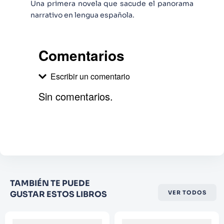
Una primera novela que sacude el panorama
narrativo en lengua española.
Comentarios
Escribir un comentario
Sin comentarios.
Agregar comentario
Comentario
Califique el producto de 1 a 5
TAMBIÉN TE PUEDE
estrellas
GUSTAR ESTOS LIBROS
VER TODOS
★
★
★
☆
☆
Su nombre