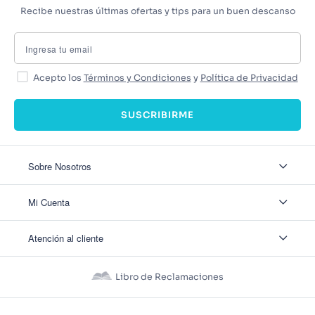
Recibe nuestras últimas ofertas y tips para un buen descanso
Acepto los
Términos y Condiciones
y
Política de Privacidad
SUSCRIBIRME
Sobre Nosotros
Sobre Nosotros
Mi Cuenta
Nuestas tiendas
Contáctanos
Ingresar
Atención al cliente
Ver mis Pedidos
Ver mis Direcciones
Políticas de Envío
Crear Cuenta
Políticas de Privacidad
Recuperar Contraseña
Libro de Reclamaciones
Políticas de Devoluciones
Políticas de Cookies
Términos y Condiciones