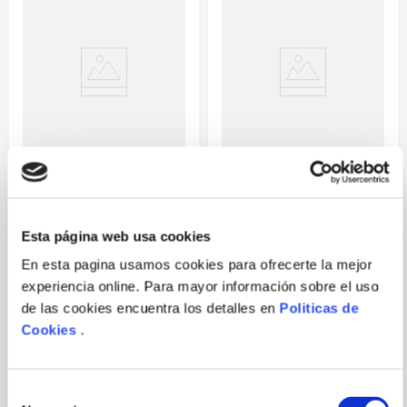
Correo electrónico
Escribir comentario
KARINA PACHECO
RICARDO PALMA
LA SANGRE, EL POLVO, LA
TRADICIONES PERUANAS
NIEVE
Esta página web usa cookies
COMPRAR
ENVIAR
S/
64
.
99
En esta pagina usamos cookies para ofrecerte la mejor
COMENTARIO
experiencia online. Para mayor información sobre el uso
de las cookies encuentra los detalles en
Politicas de
Cookies
.
PORQUE TAMBIÉN
VISTE
VER TODOS
Selección