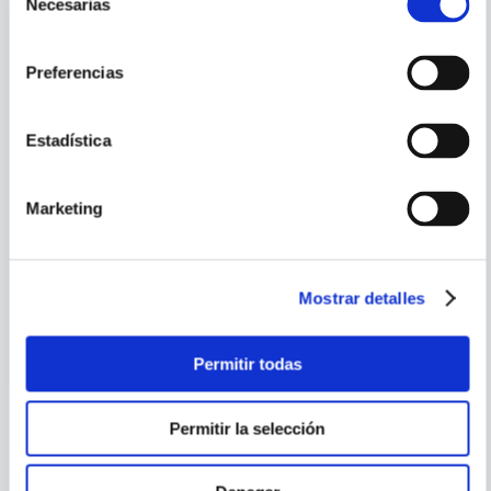
Necesarias
de
consentimiento
Preferencias
Estadística
Marketing
MANUEL GONZALEZ
MANUEL GONZALEZ
PRADA
PRADA
ANARQUIA
HORAS DE LUCHA
Mostrar detalles
COMPRAR
COMPRAR
S/
49
.
00
S/
59
.
00
Permitir todas
Permitir la selección