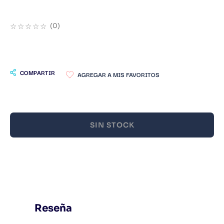
9
.
Infantil
☆
☆
☆
☆
☆
(
0
)
10
.
Warhammer
COMPARTIR
SIN STOCK
Reseña