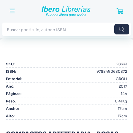
Buscar por titulo, autor o ISBN
TÉRMINOS MÁS BUSCADOS
1
.
Harry Potter
SKU
:
28333
2
.
Blue Lock
ISBN
:
9788490680872
3
.
Jujutsu Kaisen
Editorial
:
GROH
Año
:
2017
4
.
Odisea
Páginas
:
144
5
.
Manga
Peso
:
0.41Kg
Ancho
:
17cm
6
.
Stephen King
Alto
:
17cm
7
.
Iliada
8
.
Noches Blancas