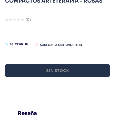
COMPACTOS ARTETERAPIA - ROSAS
9
.
Warhammer
10
.
Infantil
☆
☆
☆
☆
☆
(
0
)
COMPARTIR
SIN STOCK
Reseña