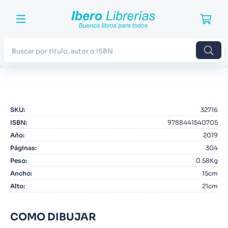
Buscar por titulo, autor o ISBN
TÉRMINOS MÁS BUSCADOS
1
.
Harry Potter
SKU
:
32716
2
.
Blue Lock
ISBN
:
9788441540705
3
.
Jujutsu Kaisen
Año
:
2019
Páginas
:
304
4
.
Odisea
Peso
:
0.58Kg
5
.
Manga
Ancho
:
15cm
Alto
:
21cm
6
.
Stephen King
7
.
Iliada
COMO DIBUJAR
8
.
Noches Blancas