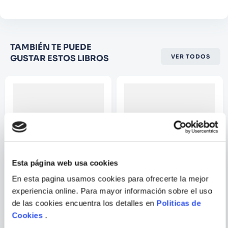
Califique el producto de 1 a 5
TAMBIÉN TE PUEDE
estrellas
GUSTAR ESTOS LIBROS
VER TODOS
★
★
★
☆
☆
Su nombre
Correo electrónico
Esta página web usa cookies
Escribir comentario
En esta pagina usamos cookies para ofrecerte la mejor
experiencia online. Para mayor información sobre el uso
PINTURA AL PASTEL
COMO DIBUJAR Y PINTAR
PRACTICA
STEAMPUNK
de las cookies encuentra los detalles en
Politicas de
Cookies
.