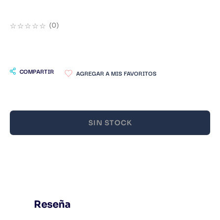
9
.
Infantil
☆
☆
☆
☆
☆
(
0
)
10
.
Warhammer
COMPARTIR
SIN STOCK
Reseña