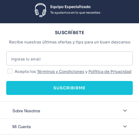
Equipo Especializado
Te ayudamos en lo que necesites
SUSCRÍBETE
Recibe nuestras últimas ofertas y tips para un buen descanso
Acepto los
Términos y Condiciones
y
Política de Privacidad
SUSCRIBIRME
Sobre Nosotros
Sobre Nosotros
Mi Cuenta
Nuestas tiendas
Contáctanos
Ingresar