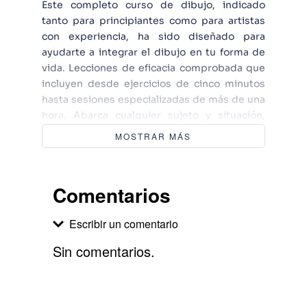
Este completo curso de dibujo, indicado
tanto para principiantes como para artistas
con experiencia, ha sido diseñado para
ayudarte a integrar el dibujo en tu forma de
vida. Lecciones de eficacia comprobada que
incluyen desde ejercicios de cinco minutos
hasta sesiones especializadas de más de una
hora. Abarca cualquier sujeto y situación,
desde naturalezas muertas a paisajes
MOSTRAR MÁS
urbanos. Planteada de un modo accesible, la
teoría del dibujo vincula los conceptos
técnicos con la práctica de campo. Sean
Comentarios
cuales sean tus objetivos, el experto profesor
de arte Jake Spicer te proporcionará la
Escribir un comentario
inspiración y el estímulo para dibujar más y
seguir mejorando.
Sin comentarios.
Agregar comentario
Comentario