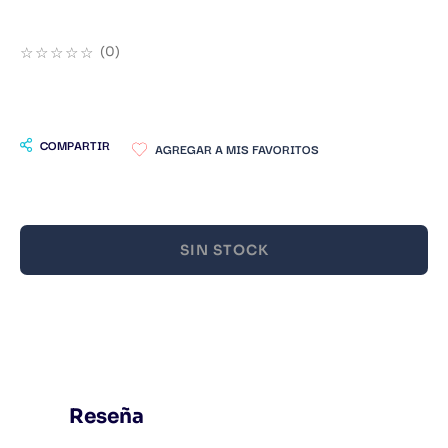
9
.
Infantil
☆
☆
☆
☆
☆
(
0
)
10
.
Warhammer
COMPARTIR
SIN STOCK
Reseña