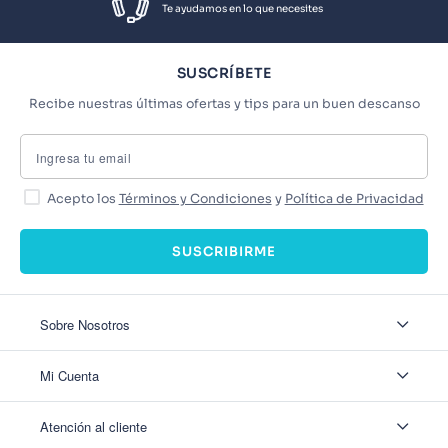
Te ayudamos en lo que necesites
SUSCRÍBETE
Recibe nuestras últimas ofertas y tips para un buen descanso
Acepto los
Términos y Condiciones
y
Política de Privacidad
SUSCRIBIRME
Sobre Nosotros
Sobre Nosotros
Mi Cuenta
Nuestas tiendas
Contáctanos
Ingresar
Atención al cliente
Ver mis Pedidos
Ver mis Direcciones