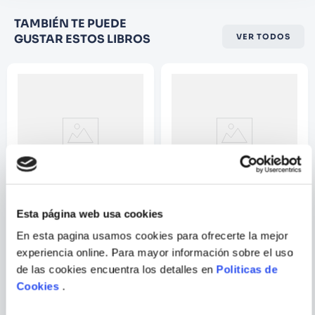
Califique el producto de 1 a 5
TAMBIÉN TE PUEDE
estrellas
GUSTAR ESTOS LIBROS
VER TODOS
★
★
★
☆
☆
Su nombre
Correo electrónico
Escribir comentario
Esta página web usa cookies
MASASHI KISHIMOTO
MASASHI KISHIMOTO
En esta pagina usamos cookies para ofrecerte la mejor
NARUTO: THE SEVENTH
NARUTO (3-IN-1 EDITION),
experiencia online. Para mayor información sobre el uso
HOKAGE AND THE SCARLET
VOL. 8
SPRING
de las cookies encuentra los detalles en
Politicas de
ENVIAR
Cookies
.
COMENTARIO