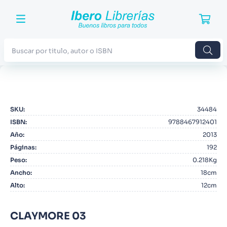
Buscar por titulo, autor o ISBN
TÉRMINOS MÁS BUSCADOS
1
.
Harry Potter
SKU
:
34484
2
.
Blue Lock
ISBN
:
9788467912401
3
.
Jujutsu Kaisen
Año
:
2013
Páginas
:
192
4
.
Odisea
Peso
:
0.218Kg
5
.
Manga
Ancho
:
18cm
Alto
:
12cm
6
.
Iliada
7
.
Stephen King
CLAYMORE 03
8
.
Noches Blancas