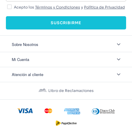
Acepto los
Términos y Condiciones
y
Política de Privacidad
SUSCRIBIRME
Sobre Nosotros
Sobre Nosotros
Mi Cuenta
Nuestas tiendas
Contáctanos
Ingresar
Atención al cliente
Ver mis Pedidos
Ver mis Direcciones
Políticas de Envío
Crear Cuenta
Políticas de Privacidad
Recuperar Contraseña
Libro de Reclamaciones
Políticas de Devoluciones
Políticas de Cookies
Términos y Condiciones
Términos y Condiciones Promos