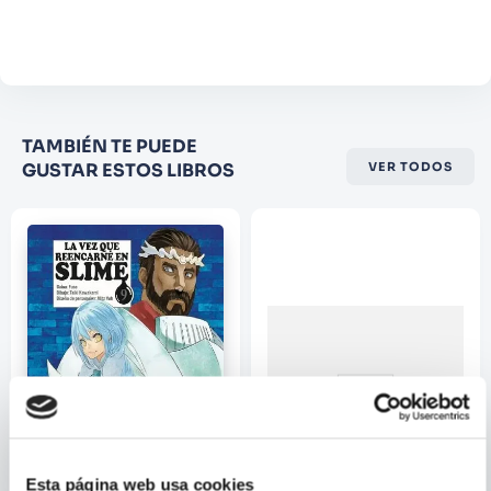
Agregar comentario
Comentario
Califique el producto de 1 a 5
TAMBIÉN TE PUEDE
estrellas
GUSTAR ESTOS LIBROS
VER TODOS
★
★
★
☆
☆
Su nombre
Correo electrónico
Escribir comentario
Esta página web usa cookies