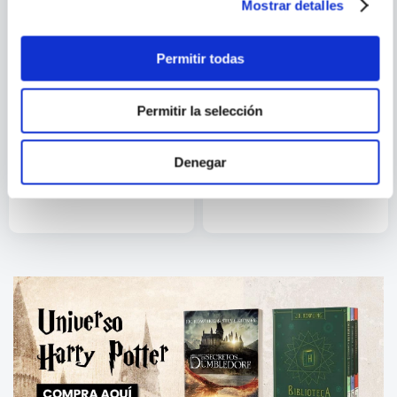
Mostrar detalles
Permitir todas
Permitir la selección
OSAMU TEZUKA
DUBU; CHUGONG
LA FORTALEZA DE PAPEL
SOLO LEVELING 10
Denegar