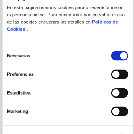
En esta pagina usamos cookies para ofrecerte la mejor
FUSE; TAIKI
YUKA FUJIKAWA;
experiencia online. Para mayor información sobre el uso
ENVIAR
KAWAKAMI
RIFUJIN NA
COMENTARIO
de las cookies encuentra los detalles en
Politicas de
MAGONOTE
LA VEZ QUE REENCARNE EN
MUSHOKU TENSEI N.11
SLIME N.9
Cookies
.
Selección
Necesarias
de
consentimiento
PORQUE TAMBIÉN
Preferencias
VISTE
VER TODOS
Estadística
Marketing