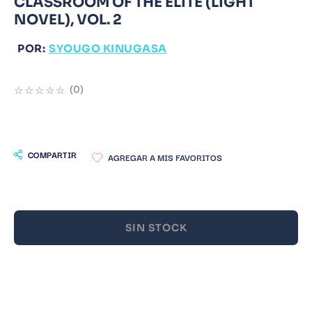
CLASSROOM OF THE ELITE (LIGHT
NOVEL), VOL. 2
9
.
Warhammer
10
.
Infantil
POR:
SYOUGO KINUGASA
☆
☆
☆
☆
☆
(
0
)
COMPARTIR
SIN STOCK