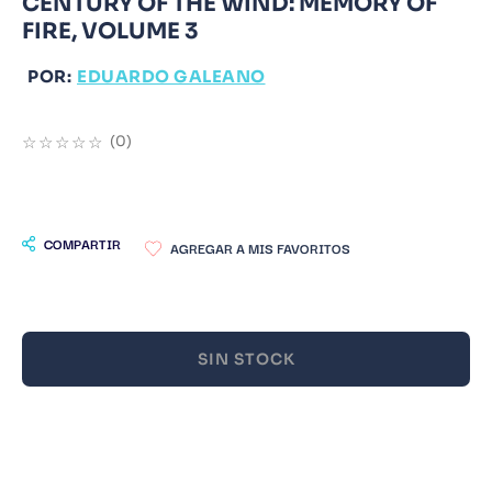
CENTURY OF THE WIND: MEMORY OF
FIRE, VOLUME 3
9
.
Infantil
10
.
Warhammer
POR:
EDUARDO GALEANO
☆
☆
☆
☆
☆
(
0
)
COMPARTIR
SIN STOCK