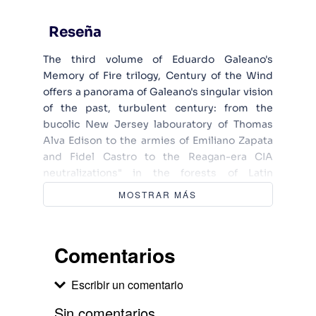
Reseña
The third volume of Eduardo Galeano's
Memory of Fire trilogy, Century of the Wind
offers a panorama of Galeano's singular vision
of the past, turbulent century: from the
bucolic New Jersey labouratory of Thomas
Alva Edison to the armies of Emiliano Zapata
and Fidel Castro to the Reagan-era CIA
neutralizations" in the forests of Latin
America. Dizzying, enraging, and beautifully
MOSTRAR MÁS
written, Century of the Wind is a sweeping
interpretation of the Americas no work of
history has previously imagined.
Comentarios
Escribir un comentario
Sin comentarios.