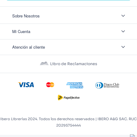
Sobre Nosotros
Sobre Nosotros
Mi Cuenta
Nuestas tiendas
Contáctanos
Ingresar
Atención al cliente
Ver mis Pedidos
Ver mis Direcciones
Políticas de Envío
Crear Cuenta
Políticas de Privacidad
Recuperar Contraseña
Libro de Reclamaciones
Políticas de Devoluciones
Políticas de Cookies
Términos y Condiciones
Términos y Condiciones Promos
Ibero Librerías 2024. Todos los derechos reservados | IBERO A&G SAC. RUC
20295754444