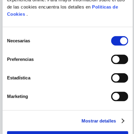
BRIAN
YUVAL NOAH HARARI
BAUMGARTNER
de las cookies encuentra los detalles en
Politicas de
WELCOME TO DUNDER
21 LESSONS FOR THE 21ST
Cookies
.
MIFFLIN
CENTURY
ENVIAR
COMENTARIO
Selección
Necesarias
de
consentimiento
Preferencias
PORQUE TAMBIÉN
VISTE
VER TODOS
Estadística
Marketing
Mostrar detalles