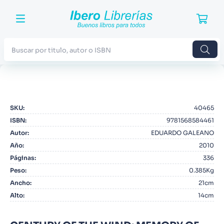
Buscar por titulo, autor o ISBN
TÉRMINOS MÁS BUSCADOS
1
.
Harry Potter
SKU
:
40465
2
.
Blue Lock
ISBN
:
9781568584461
3
.
Jujutsu Kaisen
Autor
:
EDUARDO GALEANO
Año
:
2010
4
.
Odisea
Páginas
:
336
5
.
Manga
Peso
:
0.385Kg
Ancho
:
21cm
6
.
Stephen King
Alto
:
14cm
7
.
Iliada
8
.
Noches Blancas