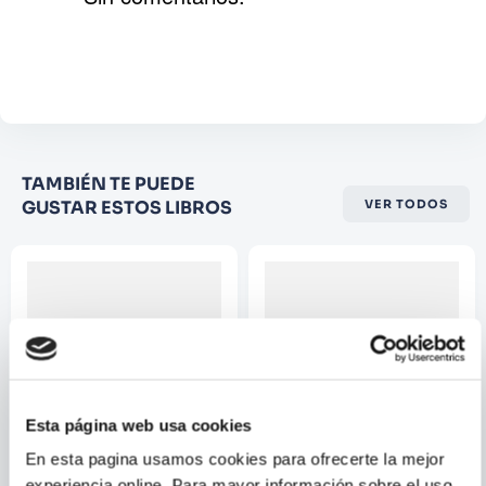
Agregar comentario
Comentario
Califique el producto de 1 a 5
TAMBIÉN TE PUEDE
estrellas
GUSTAR ESTOS LIBROS
VER TODOS
★
★
★
☆
☆
Su nombre
Correo electrónico
Esta página web usa cookies
Escribir comentario
En esta pagina usamos cookies para ofrecerte la mejor
experiencia online. Para mayor información sobre el uso