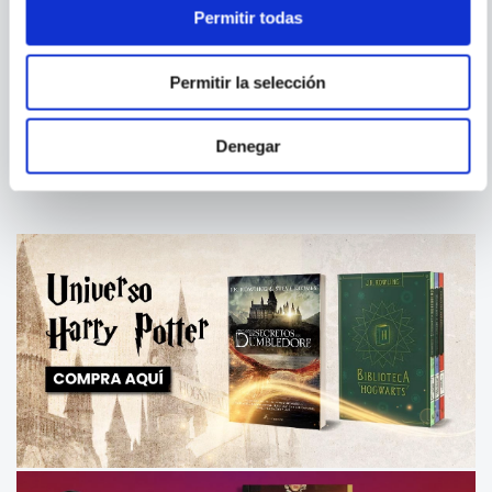
Permitir todas
ROBERT GREENE; 50
ABRAHAM RIESMAN
CENT
50TH LAW, THE
Permitir la selección
TRUE BELIEVER - THE RISE
AND FALL OF STAN LEE
Denegar