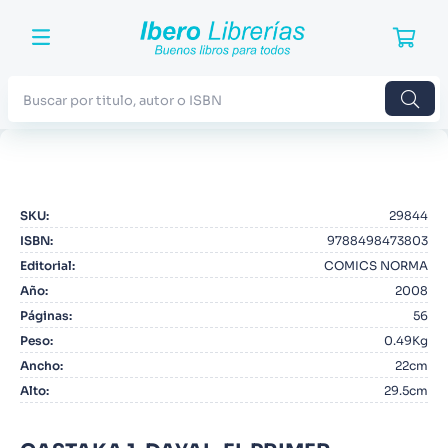
Buscar por titulo, autor o ISBN
TÉRMINOS MÁS BUSCADOS
1
.
Harry Potter
SKU
:
29844
2
.
Blue Lock
ISBN
:
9788498473803
3
.
Jujutsu Kaisen
Editorial
:
COMICS NORMA
Año
:
2008
4
.
Odisea
Páginas
:
56
5
.
Manga
Peso
:
0.49Kg
Ancho
:
22cm
6
.
Iliada
Alto
:
29.5cm
7
.
Stephen King
8
.
Noches Blancas