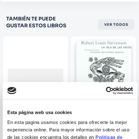
Califique el producto de 1 a 5
TAMBIÉN TE PUEDE
estrellas
GUSTAR ESTOS LIBROS
VER TODOS
★
★
★
☆
☆
Su nombre
Correo electrónico
Escribir comentario
Esta página web usa cookies
En esta pagina usamos cookies para ofrecerte la mejor
experiencia online. Para mayor información sobre el uso
ENVIAR
TRILOGIA MURAKAMI
LA ISLA DE LAS VOCES
de las cookies encuentra los detalles en
Politicas de