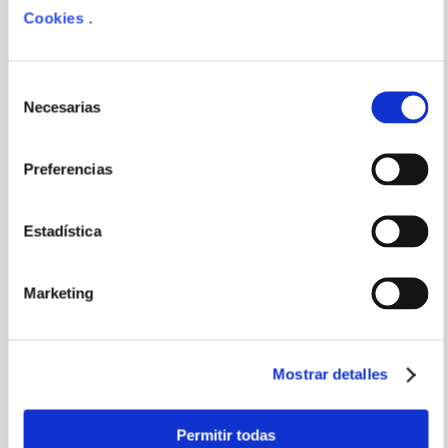
COMENTARIO
Cookies
.
Selección
Necesarias
de
consentimiento
PORQUE TAMBIÉN
Preferencias
VISTE
VER TODOS
Estadística
Marketing
Mostrar detalles
MARY W. SHELLEY;
Permitir todas
BERNIE WRIGHTSON