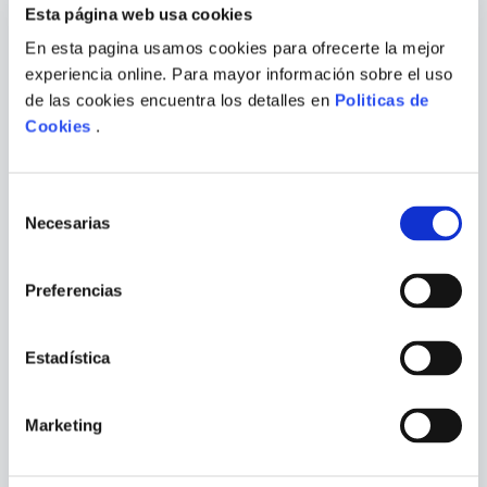
Esta página web usa cookies
En esta pagina usamos cookies para ofrecerte la mejor
YASUNARI
YUKIO MISHIMA
experiencia online. Para mayor información sobre el uso
KAWABATA
de las cookies encuentra los detalles en
Politicas de
LA CASA DE LAS BELLAS
EL TEMPLO DEL ALBA
Cookies
.
DURMIENTES
Selección
Necesarias
de
consentimiento
Preferencias
Estadística
Marketing
YUKIO MISHIMA