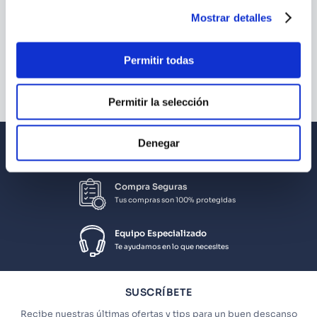
SED DE AMOR
DESPUES DEL BANQUETE
Mostrar detalles
Permitir todas
Permitir la selección
Envío a todo el Perú
Denegar
Llevamos tus productos a tu casa
Compra Seguras
Tus compras son 100% protegidas
Equipo Especializado
Te ayudamos en lo que necesites
SUSCRÍBETE
Recibe nuestras últimas ofertas y tips para un buen descanso