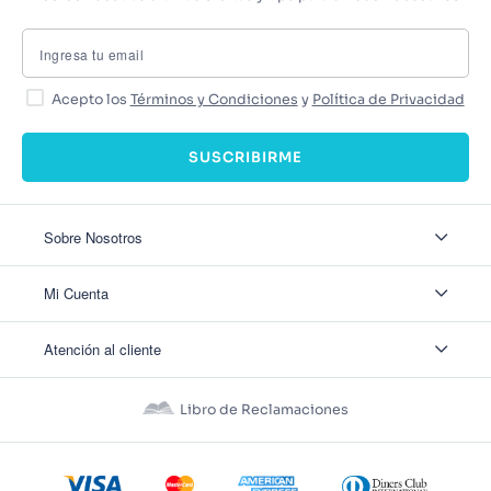
Acepto los
Términos y Condiciones
y
Política de Privacidad
SUSCRIBIRME
Sobre Nosotros
Sobre Nosotros
Mi Cuenta
Nuestas tiendas
Contáctanos
Ingresar
Atención al cliente
Ver mis Pedidos
Ver mis Direcciones
Políticas de Envío
Crear Cuenta
Políticas de Privacidad
Recuperar Contraseña
Libro de Reclamaciones
Políticas de Devoluciones
Políticas de Cookies
Términos y Condiciones
Términos y Condiciones Promos