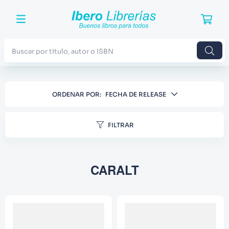
Buscar por titulo, autor o ISBN
TÉRMINOS MÁS BUSCADOS
ORDENAR POR
FECHA DE RELEASE
1
.
Harry Potter
2
.
Blue Lock
FILTRAR
3
.
Jujutsu Kaisen
4
.
Odisea
CARALT
5
.
Manga
6
.
Stephen King
7
.
Iliada
8
.
Noches Blancas