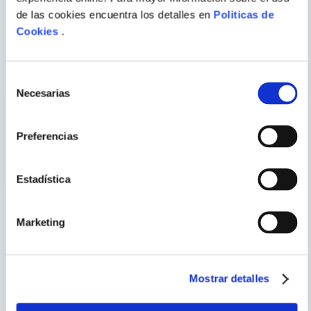
RAFAEL TARRADAS
JAVIER NEGRETE
de las cookies encuentra los detalles en
Politicas de
BULTO
Cookies
.
LA VOZ DE LOS VALIENTES
LA ESPADA DE FUEGO
ENVIAR
Selección
COMENTARIO
Necesarias
de
consentimiento
Preferencias
PORQUE TAMBIÉN
VISTE
VER TODOS
Estadística
Marketing
Mostrar detalles