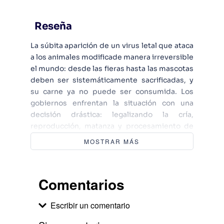
Reseña
La súbita aparición de un virus letal que ataca
a los animales modificade manera irreversible
el mundo: desde las fieras hasta las mascotas
deben ser sistemáticamente sacrificadas, y
su carne ya no puede ser consumida. Los
gobiernos enfrentan la situación con una
decisión drástica: legalizando la cría,
reproducción, matanza y procesamiento de
carne humana. El canibalismo es ley y la
MOSTRAR MÁS
sociedad ha quedado dividida en dos grupos:
los que comen y los que son comidos. Marcos
Tejo, encargado general del frigorífico Krieg,
Comentarios
separado de su esposa y a cargo de su padre,
es un oscuro burócrata. El día en que recibe
Escribir un comentario
como regalo una mujer criada para el
consumo, las tentaciones lo transforman en