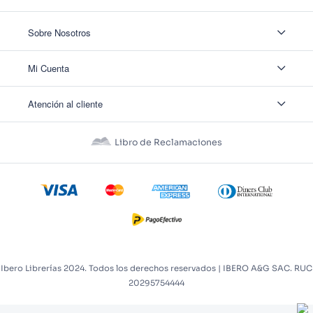
Sobre Nosotros
Sobre Nosotros
Mi Cuenta
Nuestas tiendas
Contáctanos
Ingresar
Atención al cliente
Ver mis Pedidos
Ver mis Direcciones
Políticas de Envío
Crear Cuenta
Políticas de Privacidad
Recuperar Contraseña
Libro de Reclamaciones
Políticas de Devoluciones
Políticas de Cookies
Términos y Condiciones
Términos y Condiciones Promos
Ibero Librerías 2024. Todos los derechos reservados | IBERO A&G SAC. RUC
20295754444