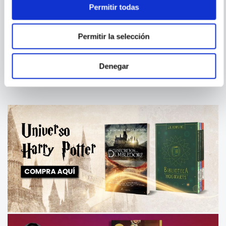
Permitir todas
RAFAEL TARRADAS
ALDOUS HUXLEY
BULTO
LA VOZ DE LOS VALIENTES
UN MUNDO FELIZ
Permitir la selección
(DEBOLSILLO)
Denegar