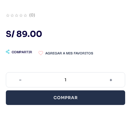
9
.
Warhammer
☆
☆
☆
☆
☆
(
0
)
10
.
Infantil
S/
89
.
00
COMPARTIR
－
＋
COMPRAR