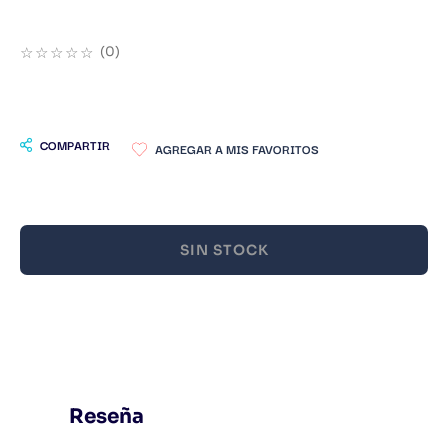
9
.
Warhammer
☆
☆
☆
☆
☆
(
0
)
10
.
Infantil
COMPARTIR
SIN STOCK
Reseña