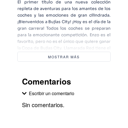
El primer título de una nueva colección
repleta de aventuras para los amantes de los
coches y las emociones de gran cilindrada.
¡Bienvenidos a Bujías City! ¡Hoy es el día de la
gran carrera! Todos los coches se preparan
para la emocionante competición. Enzo es el
favorito, pero no es el único que quiere ganar
la Copa de Bujías City. Llamarada Red tiene el
motor a punto y Cobra, un coche que nunca
MOSTRAR MÁS
respeta las reglas, hará todo lo posible para
vencer. Si te chiflan los coches y te encantan
las emociones de gran cilindrada, te lo
Comentarios
pasarás en grande con esta aventura llena de
acción.
Escribir un comentario
Sin comentarios.
Agregar comentario
Comentario