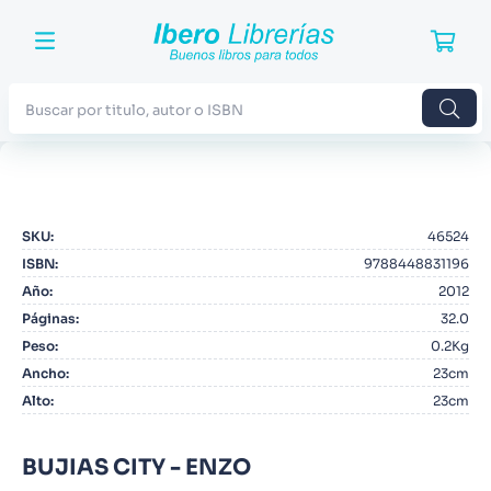
Buscar por titulo, autor o ISBN
TÉRMINOS MÁS BUSCADOS
1
.
Harry Potter
SKU
:
46524
2
.
Blue Lock
ISBN
:
9788448831196
3
.
Jujutsu Kaisen
Año
:
2012
Páginas
:
32.0
4
.
Odisea
Peso
:
0.2Kg
5
.
Manga
Ancho
:
23cm
Alto
:
23cm
6
.
Iliada
7
.
Stephen King
BUJIAS CITY - ENZO
8
.
Noches Blancas