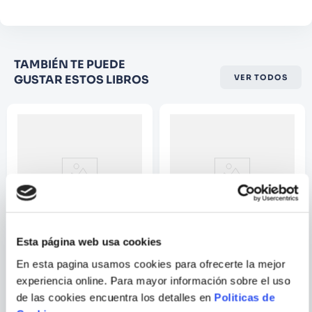
Califique el producto de 1 a 5
TAMBIÉN TE PUEDE
estrellas
GUSTAR ESTOS LIBROS
VER TODOS
★
★
★
☆
☆
Su nombre
Correo electrónico
Escribir comentario
Esta página web usa cookies
JAIME GAMBOA
JORGE ESLAVA
En esta pagina usamos cookies para ofrecerte la mejor
experiencia online. Para mayor información sobre el uso
CORAZON DE MARIMBA
LA CASA OSCURA
de las cookies encuentra los detalles en
Politicas de