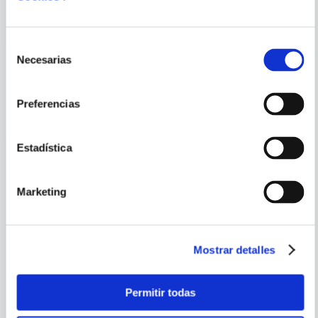
COMPRAR
ENVIAR
S/
9
.
90
COMENTARIO
Selección
Necesarias
de
consentimiento
PORQUE TAMBIÉN
Preferencias
VISTE
VER TODOS
Estadística
Marketing
Mostrar detalles
Permitir todas
BUENOS MODALES EN EL
BUENOS MODALES EN EL
AUTOBUS ESCOLAR
PARQUE