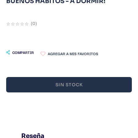
BUENOS HABITOS - A DORMIR!
9
.
Warhammer
10
.
Infantil
☆
☆
☆
☆
☆
(
0
)
COMPARTIR
SIN STOCK
Reseña