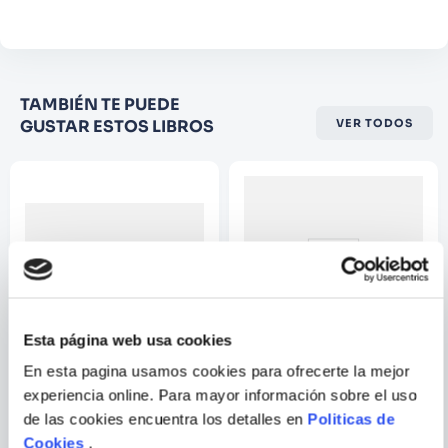
Comentario
Califique el producto de 1 a 5
TAMBIÉN TE PUEDE
estrellas
GUSTAR ESTOS LIBROS
VER TODOS
★
★
★
☆
☆
Su nombre
Correo electrónico
Escribir comentario
Esta página web usa cookies
En esta pagina usamos cookies para ofrecerte la mejor
VARIOS AUTORES
experiencia online. Para mayor información sobre el uso
de las cookies encuentra los detalles en
Politicas de
BUENOS MODALES CON LOS
VOY SOLA AL BAÑO
LIBROS PRESTADOS
Cookies
.