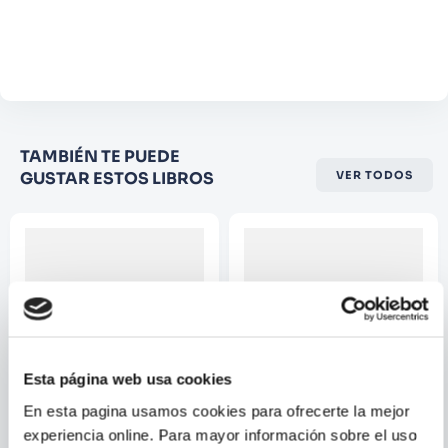
Agregar comentario
Comentario
Califique el producto de 1 a 5
TAMBIÉN TE PUEDE
estrellas
GUSTAR ESTOS LIBROS
VER TODOS
★
★
★
☆
☆
Su nombre
Correo electrónico
Esta página web usa cookies
Escribir comentario
En esta pagina usamos cookies para ofrecerte la mejor
experiencia online. Para mayor información sobre el uso
KAT MCKENNA
EDUARDO VERDU