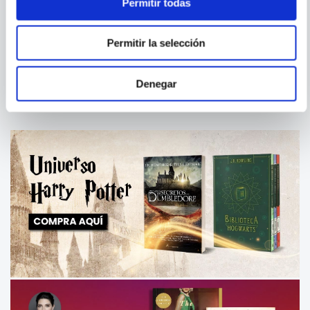
Permitir todas
DAVID LITTLE
PAULA BONET
HOME STUDIO.COMO
QUEMA LA MEMORIA
Permitir la selección
GRABAR TU PROPIA MUSICA
Y VIDEOS
Denegar