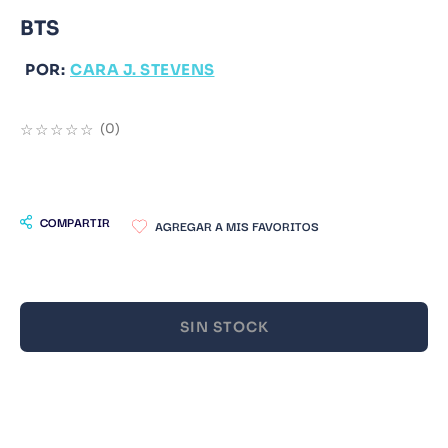
BTS
9
.
Infantil
10
.
Warhammer
POR:
CARA J. STEVENS
☆
☆
☆
☆
☆
(
0
)
COMPARTIR
SIN STOCK