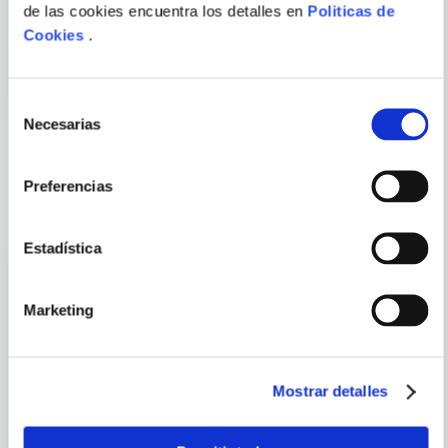
de las cookies encuentra los detalles en
Politicas de
LOOK WHAT YOU MADE ME
MUSICA O NADA
Cookies
.
DO (ROSADO)
ENVIAR
COMENTARIO
Selección
Necesarias
de
consentimiento
PORQUE TAMBIÉN
Preferencias
VISTE
VER TODOS
Estadística
Marketing
Mostrar detalles