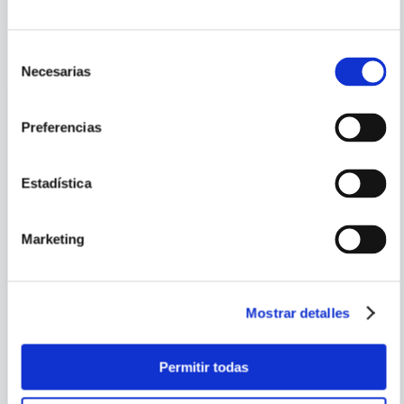
PORQUE TAMBIÉN
VISTE
VER TODOS
Selección
Necesarias
de
consentimiento
Preferencias
Estadística
Marketing
Mostrar detalles
MASAMI KURUMADA
AKIRA TORIYAMA
Permitir todas
SAINT SEIYA ED.
DRAGON BALL N.22
KANZENBAN 14