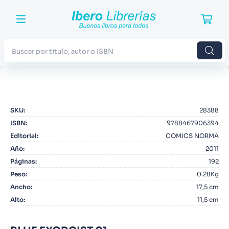
Buscar por titulo, autor o ISBN
TÉRMINOS MÁS BUSCADOS
1
.
Harry Potter
SKU
:
28388
2
.
Blue Lock
ISBN
:
9788467906394
3
.
Jujutsu Kaisen
Editorial
:
COMICS NORMA
Año
:
2011
4
.
Odisea
Páginas
:
192
5
.
Manga
Peso
:
0.28Kg
Ancho
:
17,5 cm
6
.
Stephen King
Alto
:
11,5 cm
7
.
Iliada
8
.
Noches Blancas