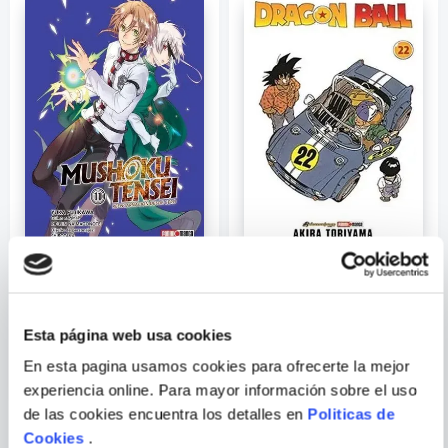
Correo electrónico
Escribir comentario
YUKA FUJIKAWA;
AKIRA TORIYAMA
ENVIAR
RIFUJIN NA
COMENTARIO
MAGONOTE
MUSHOKU TENSEI N.11
DRAGON BALL N.22
Esta página web usa cookies
En esta pagina usamos cookies para ofrecerte la mejor
experiencia online. Para mayor información sobre el uso
de las cookies encuentra los detalles en
Politicas de
Cookies
.