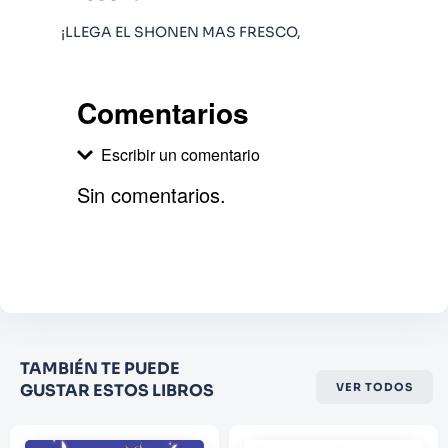
¡LLEGA EL SHONEN MAS FRESCO,
Comentarios
Escribir un comentario
Sin comentarios.
Agregar comentario
Comentario
Califique el producto de 1 a 5
TAMBIÉN TE PUEDE
estrellas
GUSTAR ESTOS LIBROS
VER TODOS
★
★
★
☆
☆
Su nombre