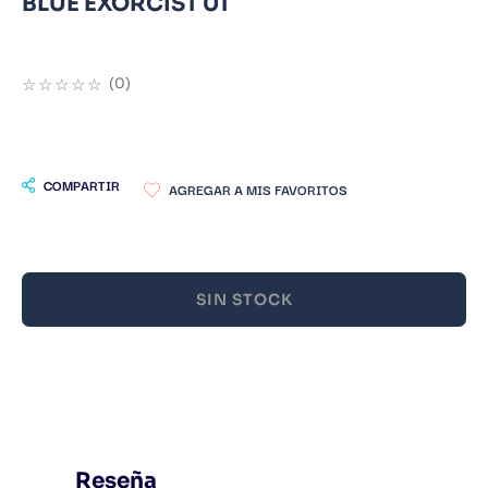
BLUE EXORCIST 01
9
.
Warhammer
10
.
Infantil
☆
☆
☆
☆
☆
(
0
)
COMPARTIR
SIN STOCK
Reseña