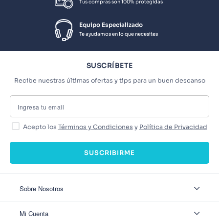
Tus compras son 100% protegidas
Equipo Especializado
Te ayudamos en lo que necesites
SUSCRÍBETE
Recibe nuestras últimas ofertas y tips para un buen descanso
Acepto los
Términos y Condiciones
y
Política de Privacidad
SUSCRIBIRME
Sobre Nosotros
Sobre Nosotros
Mi Cuenta
Nuestas tiendas