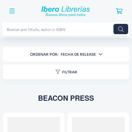
Buscar por titulo, autor o ISBN
TÉRMINOS MÁS BUSCADOS
ORDENAR POR
FECHA DE RELEASE
1
.
Harry Potter
2
.
Blue Lock
FILTRAR
3
.
Jujutsu Kaisen
4
.
Odisea
BEACON PRESS
5
.
Manga
6
.
Stephen King
7
.
Iliada
8
.
Noches Blancas