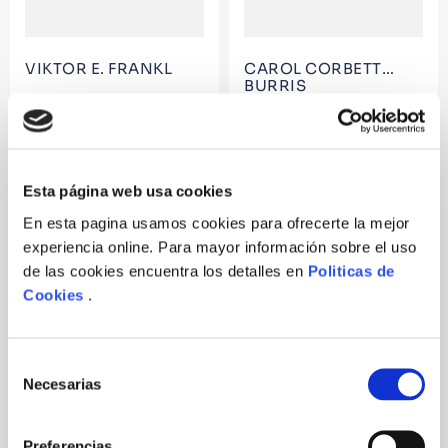
VIKTOR E. FRANKL
CAROL CORBETT
BURRIS
MAN'S SEARCH FOR
ON THE SAME TRACK
MEANING: YOUNG ADULT
EDITION
Esta página web usa cookies
En esta pagina usamos cookies para ofrecerte la mejor
experiencia online. Para mayor información sobre el uso
de las cookies encuentra los detalles en
Politicas de
Cookies
.
Selección
Necesarias
de
consentimiento
BARRON H. LERNER
AVIVA CHOMSKY
Preferencias