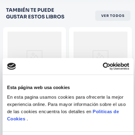
Califique el producto de 1 a 5
TAMBIÉN TE PUEDE
estrellas
GUSTAR ESTOS LIBROS
VER TODOS
★
★
★
☆
☆
Su nombre
Correo electrónico
Escribir comentario
Esta página web usa cookies
En esta pagina usamos cookies para ofrecerte la mejor
NURA EL SEÑOR DE LOS
NEOGENESIS EVANGELION
YOKAI 06
THE IRON MAIDEN 2ND 4
experiencia online. Para mayor información sobre el uso
de las cookies encuentra los detalles en
Politicas de
Cookies
.
ENVIAR
COMENTARIO