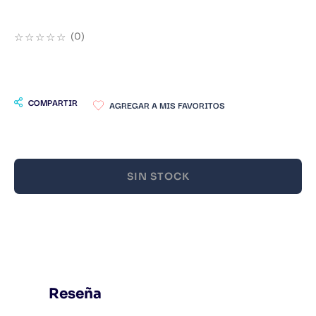
9
.
Warhammer
☆
☆
☆
☆
☆
(
0
)
10
.
Infantil
COMPARTIR
SIN STOCK
Reseña