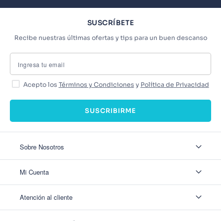
SUSCRÍBETE
Recibe nuestras últimas ofertas y tips para un buen descanso
Acepto los
Términos y Condiciones
y
Política de Privacidad
SUSCRIBIRME
Sobre Nosotros
Sobre Nosotros
Mi Cuenta
Nuestas tiendas
Contáctanos
Ingresar
Atención al cliente
Ver mis Pedidos
Ver mis Direcciones
Políticas de Envío
Crear Cuenta