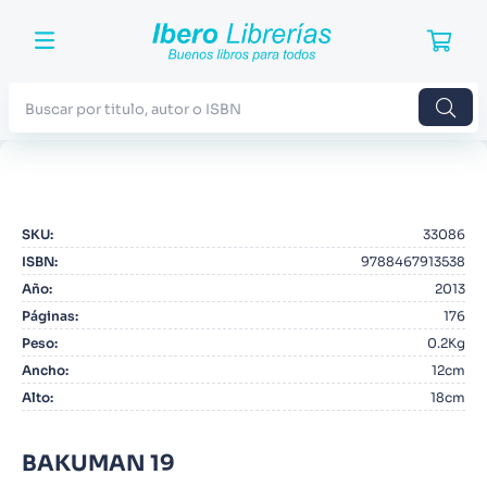
Buscar por titulo, autor o ISBN
TÉRMINOS MÁS BUSCADOS
1
.
Harry Potter
SKU
:
33086
2
.
Blue Lock
ISBN
:
9788467913538
3
.
Jujutsu Kaisen
Año
:
2013
Páginas
:
176
4
.
Odisea
Peso
:
0.2Kg
5
.
Manga
Ancho
:
12cm
Alto
:
18cm
6
.
Stephen King
7
.
Iliada
BAKUMAN 19
8
.
Noches Blancas