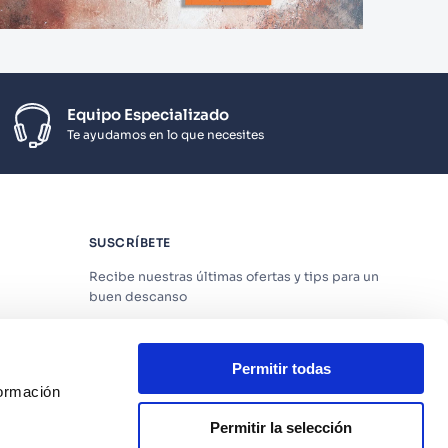
Equipo Especializado
Te ayudamos en lo que necesites
SUSCRÍBETE
Recibe nuestras últimas ofertas y tips para un
buen descanso
Permitir todas
formación
Acepto los
Términos y Condiciones
y
Política
de Privacidad
Permitir la selección
os