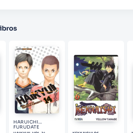
★
★
★
☆
☆
Su nombre
ibros
Correo electrónico
Escribir comentario
ENVIAR COMENTARIO
HARUICHI
FURUDATE