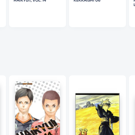
HAIKYU!!, VOL. 14
KEKKAISHI 06