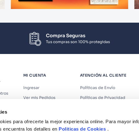
Compra Seguras
Tus compras son 100% protegidas
MI CUENTA
ATENCIÓN AL CLIENTE
S
Ingresar
Políticas de Envío
tros
Ver mis Pedidos
Políticas de Privacidad
iendas
Ver mis Direcciones
Políticas de Cookies
ies
s
Crear Cuenta
Políticas de Devoluciones
kies para ofrecerte la mejor experiencia online. Para mayor in
Recuperar Contraseña
Términos y Condiciones
s encuentra los detalles en
Politicas de Cookies
.
Términos y Condiciones Prom