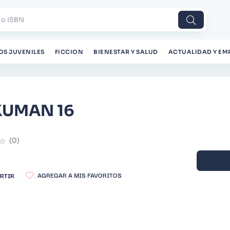
 o ISBN
OS JUVENILES
FICCION
BIENESTAR Y SALUD
ACTUALIDAD Y EM
KUMAN 16
☆
(
0
)
RTIR