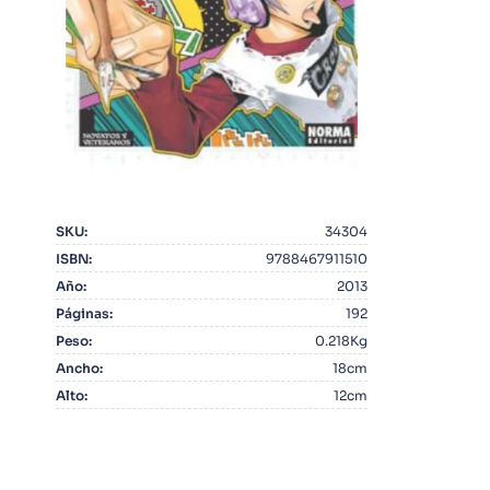
10
.
Warhammer
SKU
:
34304
ISBN
:
9788467911510
Año
:
2013
Páginas
:
192
Peso
:
0.218Kg
Ancho
:
18cm
Alto
:
12cm