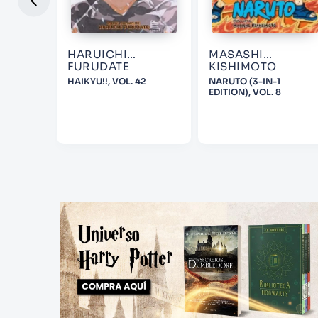
KUCHI
HARUICHI
MASASHI
FURUDATE
KISHIMOTO
LA
HAIKYU!!, VOL. 42
NARUTO (3-IN-1
EDITION), VOL. 8