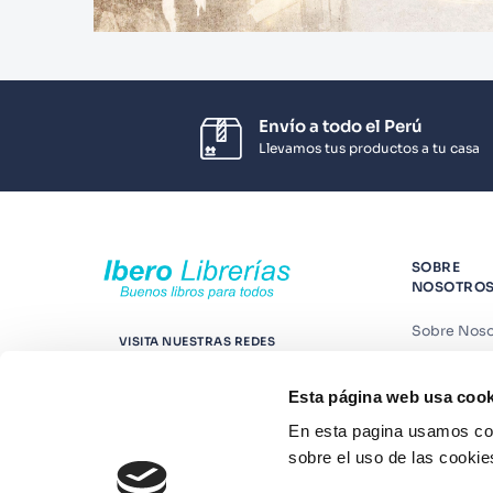
Envío a todo el Perú
Llevamos tus productos a tu casa
SOBRE
NOSOTRO
Sobre Noso
VISITA NUESTRAS REDES
Nuestras t
Esta página web usa cook
Contáctano
En esta pagina usamos coo
Suscríbete
sobre el uso de las cookie
Blog