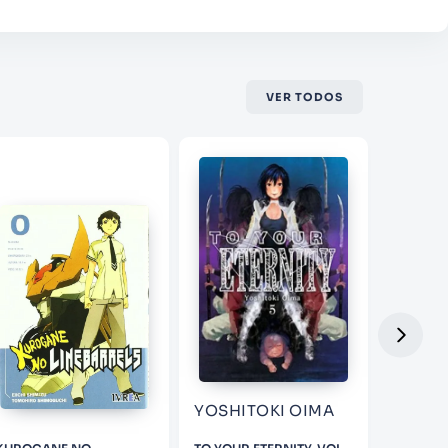
VER TODOS
YOSHITOKI OIMA
YOSHI