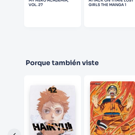
MY HERO ACADEMIA,
ATTACK ON TITAN: LOST
AN DE
VOL. 27
GIRLS THE MANGA 1
 08
Porque también viste