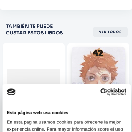
Califique el producto de 1 a 5
TAMBIÉN TE PUEDE
estrellas
GUSTAR ESTOS LIBROS
VER TODOS
★
★
★
☆
☆
Su nombre
Correo electrónico
Escribir comentario
Esta página web usa cookies
En esta pagina usamos cookies para ofrecerte la mejor
experiencia online. Para mayor información sobre el uso
KOYOHARU
HARUICHI FURUDATE