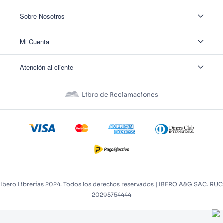
Sobre Nosotros
Sobre Nosotros
Mi Cuenta
Nuestas tiendas
Contáctanos
Ingresar
Atención al cliente
Ver mis Pedidos
Ver mis Direcciones
Políticas de Envío
Crear Cuenta
Políticas de Privacidad
Recuperar Contraseña
Libro de Reclamaciones
Políticas de Devoluciones
Políticas de Cookies
Términos y Condiciones
Términos y Condiciones Promos
Ibero Librerías 2024. Todos los derechos reservados | IBERO A&G SAC. RUC
20295754444