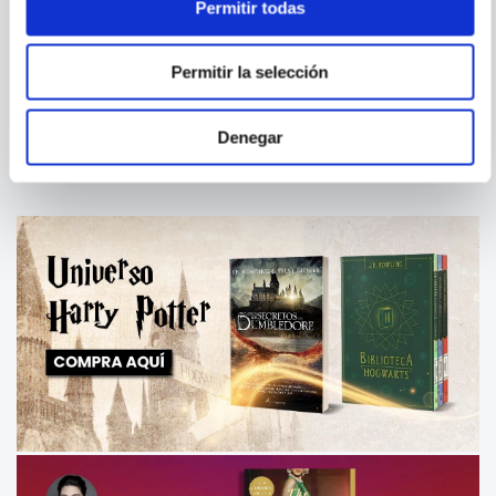
Permitir todas
KOYOHARU
GOTOUGE
PANDORA HEARTS 09
DEMON SLAYER: KIMETSU
Permitir la selección
NO YAIBA, VOL. 20
Denegar