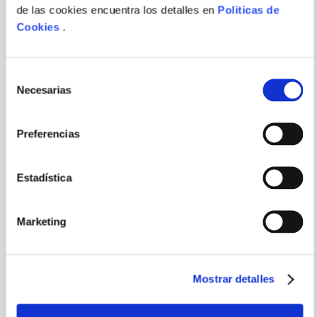
ENVIAR
GOTOUGE
de las cookies encuentra los detalles en
Politicas de
COMENTARIO
DEMON SLAYER: KIMETSU
HAIKYU!!, VOL. 42
Cookies
.
NO YAIBA, VOL. 20
Selección
Necesarias
de
consentimiento
PORQUE TAMBIÉN
Preferencias
VISTE
VER TODOS
Estadística
Marketing
Mostrar detalles