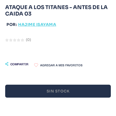
ATAQUE A LOS TITANES - ANTES DE LA
9
.
Warhammer
CAIDA 03
10
.
Infantil
POR:
HAJIME ISAYAMA
☆
☆
☆
☆
☆
(
0
)
COMPARTIR
SIN STOCK