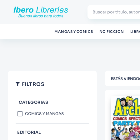
Buscar por titulo, autor
TÉRMINOS MÁS BUSCADOS
MANGAS Y COMICS
NO FICCION
LIBR
1
.
Harry Potter
2
.
Blue Lock
3
.
Jujutsu Kaisen
4
.
Odisea
FILTROS
5
.
Manga
6
.
Iliada
7
.
Stephen King
COMICS Y MANGAS
8
.
Noches Blancas
9
.
Warhammer
EDITORIAL