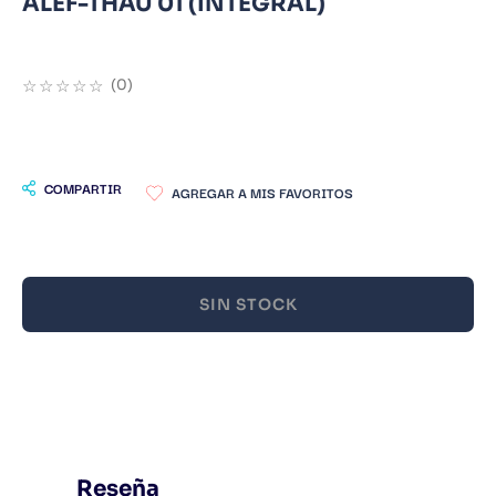
ALEF-THAU 01 (INTEGRAL)
9
.
Infantil
10
.
1984
☆
☆
☆
☆
☆
(
0
)
COMPARTIR
SIN STOCK
Reseña