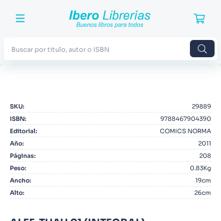
Buscar por titulo, autor o ISBN
TÉRMINOS MÁS BUSCADOS
1
.
Harry Potter
SKU
:
29889
2
.
Blue Lock
ISBN
:
9788467904390
3
.
Jujutsu Kaisen
Editorial
:
COMICS NORMA
Año
:
2011
4
.
Odisea
Páginas
:
208
5
.
Manga
Peso
:
0.83Kg
Ancho
:
19cm
6
.
Iliada
Alto
:
26cm
7
.
Stephen King
8
.
Noches Blancas