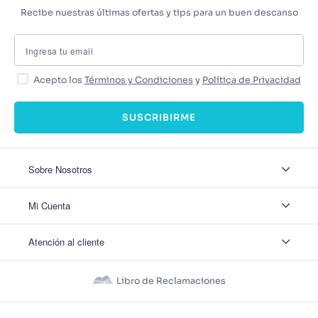
Recibe nuestras últimas ofertas y tips para un buen descanso
Acepto los
Términos y Condiciones
y
Política de Privacidad
SUSCRIBIRME
Sobre Nosotros
Sobre Nosotros
Mi Cuenta
Nuestas tiendas
Contáctanos
Ingresar
Atención al cliente
Ver mis Pedidos
Ver mis Direcciones
Políticas de Envío
Crear Cuenta
Políticas de Privacidad
Recuperar Contraseña
Libro de Reclamaciones
Políticas de Devoluciones
Políticas de Cookies
Términos y Condiciones