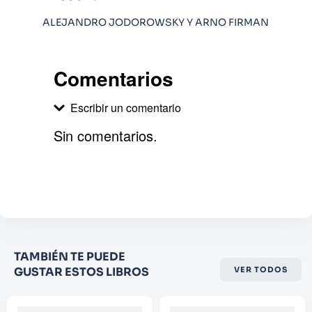
ALEJANDRO JODOROWSKY Y ARNO FIRMAN
Comentarios
Escribir un comentario
Sin comentarios.
Agregar comentario
Comentario
Califique el producto de 1 a 5
TAMBIÉN TE PUEDE
estrellas
GUSTAR ESTOS LIBROS
VER TODOS
★
★
★
☆
☆
Su nombre