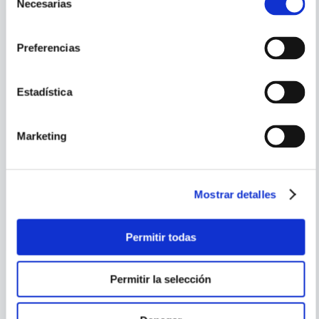
Necesarias
de
consentimiento
Preferencias
Estadística
Marketing
VARIOS AUTORES
ANDREW HELFER
BATMAN 14: LA MUERTE DE
DEADMAN BOOK FIVE
Mostrar detalles
LA FAMILIA (PARTE 3)
Permitir todas
Permitir la selección