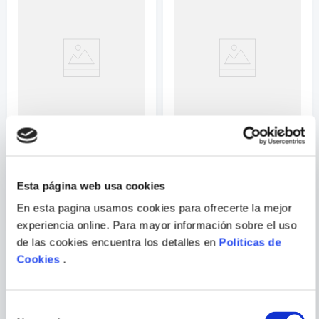
Correo electrónico
Escribir comentario
BRIAN BUCCELLATO;
VARIOS AUTORES
FRANCIS MANAPUL
BATMAN 34
SUPERMAN 07
Esta página web usa cookies
ENVIAR
En esta pagina usamos cookies para ofrecerte la mejor
COMENTARIO
experiencia online. Para mayor información sobre el uso
de las cookies encuentra los detalles en
Politicas de
Cookies
.
PORQUE TAMBIÉN
VISTE
VER TODOS
Selección