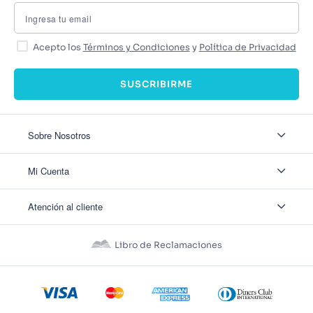
Acepto los
Términos y Condiciones
y
Política de Privacidad
SUSCRIBIRME
Sobre Nosotros
Sobre Nosotros
Mi Cuenta
Nuestas tiendas
Contáctanos
Ingresar
Atención al cliente
Ver mis Pedidos
Ver mis Direcciones
Políticas de Envío
Crear Cuenta
Políticas de Privacidad
Recuperar Contraseña
Libro de Reclamaciones
Políticas de Devoluciones
Políticas de Cookies
Términos y Condiciones
Términos y Condiciones Promos