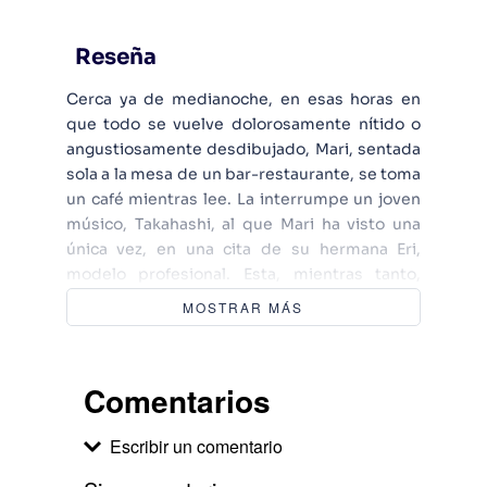
Reseña
Cerca ya de medianoche, en esas horas en
que todo se vuelve dolorosamente nítido o
angustiosamente desdibujado, Mari, sentada
sola a la mesa de un bar-restaurante, se toma
un café mientras lee. La interrumpe un joven
músico, Takahashi, al que Mari ha visto una
única vez, en una cita de su hermana Eri,
modelo profesional. Esta, mientras tanto,
duerme en su habitación, sumida en un sueño
MOSTRAR MÁS
«demasiado perfecto, demasiado puro». Mari
ha perdido el último tren de vuelta a casa y
piensa pasarse la noche leyendo en el
Comentarios
restaurante; Takahashi se va a ensayar con su
grupo, pero promete regresar antes del alba.
Escribir un comentario
Mari sufre una segunda interrupción: Kaoru, la
encargada de un «hotel por horas», pide que