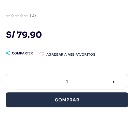
9
.
Infantil
☆
☆
☆
☆
☆
(
0
)
10
.
1984
S/
79
.
90
COMPARTIR
－
＋
COMPRAR