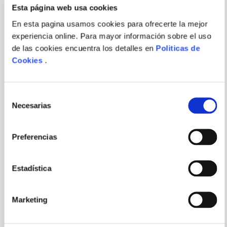
Esta página web usa cookies
En esta pagina usamos cookies para ofrecerte la mejor
experiencia online. Para mayor información sobre el uso
MICHEL
BENJAMIN LABATUT
de las cookies encuentra los detalles en
Politicas de
ENVIAR
HOUELLEBECQ
COMENTARIO
Cookies
.
SUMISION
LA PIEDRA DE LA LOCURA
Selección
Necesarias
de
consentimiento
Preferencias
PORQUE TAMBIÉN
VISTE
VER TODOS
Estadística
Marketing