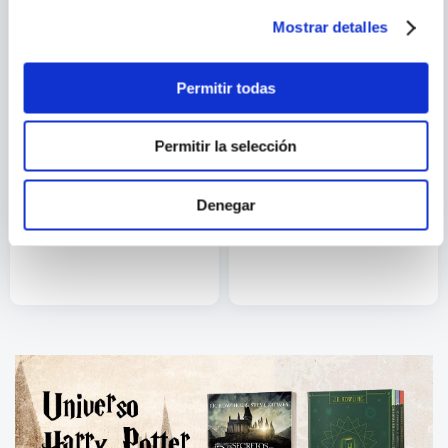
Mostrar detalles
Permitir todas
Permitir la selección
JOHN FANTE
TOM SHARPE
Denegar
EL VINO DE LA JUVENTUD
EL TEMIBLE BLOTT