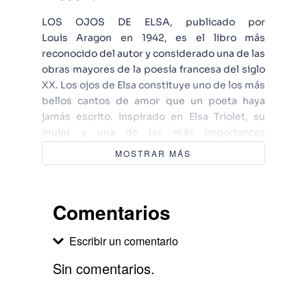
LOS OJOS DE ELSA, publicado por
Louis Aragon en 1942, es el libro más
reconocido del autor y considerado una de las
obras mayores de la poesía francesa del siglo
XX. Los ojos de Elsa constituye uno de los más
bellos cantos de amor que un poeta haya
jamás escrito. Inspirado en Elsa Triolet, su
mujer y una de las más importantes
escritoras francesas de origen ruso,
MOSTRAR MÁS
comprende veintiún poemas de excepcional
belleza, transidos de historia íntima,
imágenes conmovedoras y una penetrante
Comentarios
sensibilidad. Durante la Segunda Guerra
Mundial, Louis Aragon tomó partido por la
Escribir un comentario
resistencia contra el nazismo. Denominado “el
último poeta cortés”, Aragon rememora la
Sin comentarios.
gloria de los viejos trovadores provenzales a
través de su canto a la mujer amada.
Agregar comentario
Precisamente escribe estos poemas en la