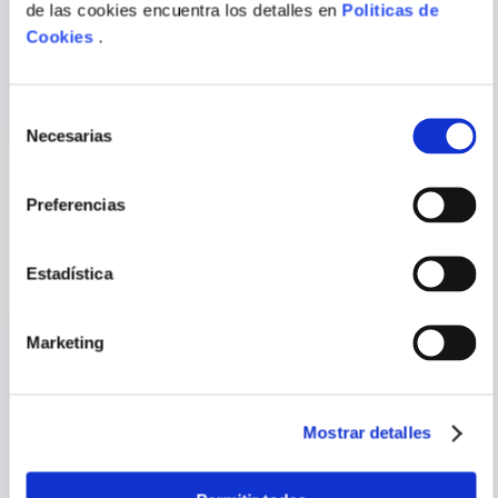
de las cookies encuentra los detalles en
Politicas de
Cookies
.
ENVIAR
100 POEMAS. ANTOLOGIA
ILUMINACIONES
COMENTARIO
(TSVIETAIEVA)
Selección
Necesarias
de
consentimiento
Preferencias
PORQUE TAMBIÉN
VISTE
VER TODOS
Estadística
Marketing
Mostrar detalles