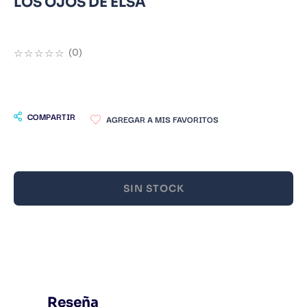
LOS OJOS DE ELSA
9
.
Warhammer
10
.
Infantil
☆
☆
☆
☆
☆
(
0
)
COMPARTIR
SIN STOCK
Reseña