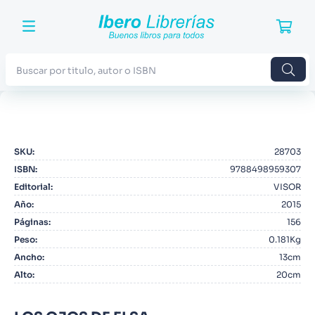
Buscar por titulo, autor o ISBN
TÉRMINOS MÁS BUSCADOS
1
.
Harry Potter
SKU
:
28703
2
.
Blue Lock
ISBN
:
9788498959307
3
.
Jujutsu Kaisen
Editorial
:
VISOR
Año
:
2015
4
.
Odisea
Páginas
:
156
5
.
Manga
Peso
:
0.181Kg
Ancho
:
13cm
6
.
Stephen King
Alto
:
20cm
7
.
Iliada
8
.
Noches Blancas