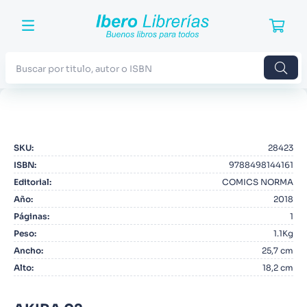
Buscar por titulo, autor o ISBN
TÉRMINOS MÁS BUSCADOS
1
.
Harry Potter
SKU
:
28423
2
.
Blue Lock
ISBN
:
9788498144161
3
.
Jujutsu Kaisen
Editorial
:
COMICS NORMA
Año
:
2018
4
.
Odisea
Páginas
:
1
5
.
Manga
Peso
:
1.1Kg
Ancho
:
25,7 cm
6
.
Iliada
Alto
:
18,2 cm
7
.
Stephen King
8
.
Noches Blancas