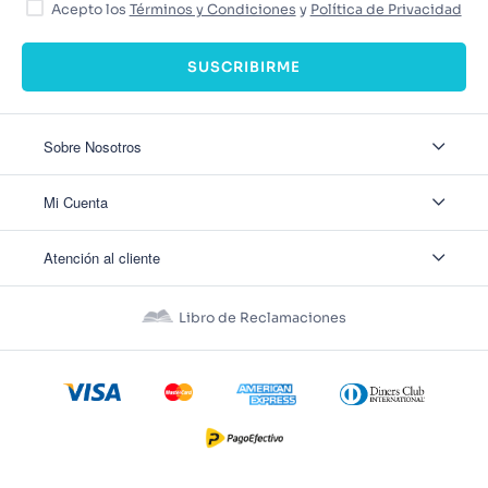
Acepto los
Términos y Condiciones
y
Política de Privacidad
SUSCRIBIRME
Sobre Nosotros
Sobre Nosotros
Mi Cuenta
Nuestas tiendas
Contáctanos
Ingresar
Atención al cliente
Ver mis Pedidos
Ver mis Direcciones
Políticas de Envío
Crear Cuenta
Políticas de Privacidad
Recuperar Contraseña
Libro de Reclamaciones
Políticas de Devoluciones
Políticas de Cookies
Términos y Condiciones
Términos y Condiciones Promos