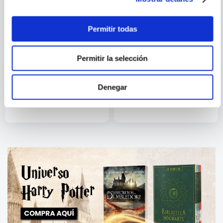
Permitir todas
Permitir la selección
BARBARA G.
Q HAYASHIDA
MONTERO
SHAMAN KING N.16
DOROHEDORO N.9
Denegar