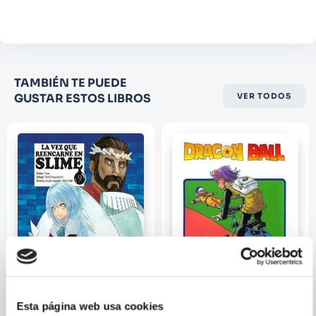
Comentario
Califique el producto de 1 a 5
TAMBIÉN TE PUEDE
estrellas
GUSTAR ESTOS LIBROS
VER TODOS
★
★
★
☆
☆
Su nombre
Correo electrónico
Escribir comentario
Esta página web usa cookies