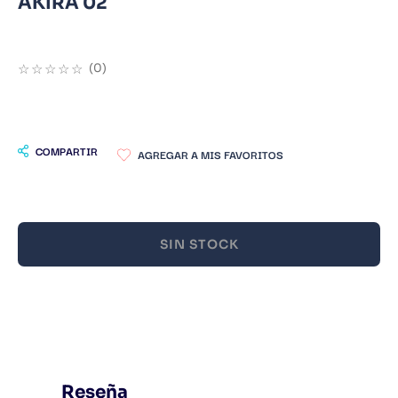
AKIRA 02
9
.
Warhammer
10
.
Infantil
☆
☆
☆
☆
☆
(
0
)
COMPARTIR
SIN STOCK
Reseña