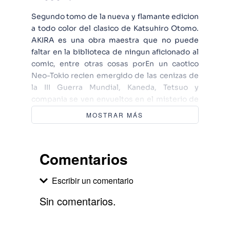
Segundo tomo de la nueva y flamante edicion
a todo color del clasico de Katsuhiro Otomo.
AKIRA es una obra maestra que no puede
faltar en la biblioteca de ningun aficionado al
comic, entre otras cosas porEn un caotico
Neo-Tokio recien emergido de las cenizas de
la III Guerra Mundial, Kaneda, Tetsuo y
compania se ven envueltos en el misterio de
Akira, un extrano ser que en realidad es un
MOSTRAR MÁS
proyecto cientifico sec Segundo tomo de la
nueva y flamante edicion a todo color del
clasico de Katsuhiro Otomo. AKIRA es una
Comentarios
obra maestra que no puede faltar en la
biblioteca de ningun aficionado al comic,
Escribir un comentario
entre otras c En un caotico Neo-Tokio recien
emergido de las cenizas de la III Guerra
Sin comentarios.
Mundial, Kaneda, Tetsuo y compania se ven
envueltos en el misterio de Akira, un extrano
Agregar comentario
ser que en realidad es un proyecto cientifico s