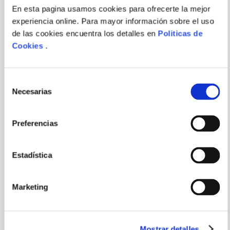
En esta pagina usamos cookies para ofrecerte la mejor
FUSE; TAIKI
AKIRA TORIYAMA
ENVIAR
experiencia online. Para mayor información sobre el uso
KAWAKAMI
COMENTARIO
LA VEZ QUE REENCARNE EN
DRAGON BALL N.21
de las cookies encuentra los detalles en
Politicas de
SLIME N.9
Cookies
.
Selección
Necesarias
de
consentimiento
PORQUE TAMBIÉN
VISTE
VER TODOS
Preferencias
Estadística
Marketing
Mostrar detalles