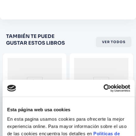
Comentario
Califique el producto de 1 a 5
TAMBIÉN TE PUEDE
estrellas
GUSTAR ESTOS LIBROS
VER TODOS
★
★
★
☆
☆
Su nombre
Correo electrónico
Escribir comentario
Esta página web usa cookies
En esta pagina usamos cookies para ofrecerte la mejor
WILLIAM
ANONIMO
experiencia online. Para mayor información sobre el uso
SHAKESPEARE
HAMLET
APU OLLANTAY: UN DRAMA
de las cookies encuentra los detalles en
Politicas de