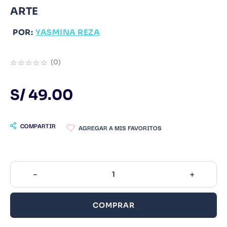
ARTE
9
.
Warhammer
10
.
Infantil
POR:
YASMINA REZA
☆
☆
☆
☆
☆
(
0
)
S/
49
.
00
COMPARTIR
－
＋
COMPRAR