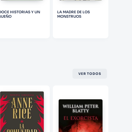
DOCE HISTORIAS Y UN
LA MADRE DE LOS
LA CAID
SUEÑO
MONSTRUOS
USHER Y
CUENTO
VER TODOS