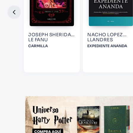
JOSEPH SHERIDAN
NACHO LOPEZ
LE FANU
LLANDRES
LETOS
CARMILLA
EXPEDIENTE ANANDA
URA Y