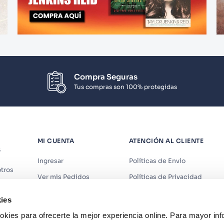
Compra Seguras
Tus compras son 100% protegidas
MI CUENTA
ATENCIÓN AL CLIENTE
S
Ingresar
Políticas de Envío
tros
Ver mis Pedidos
Políticas de Privacidad
iendas
Ver mis Direcciones
Políticas de Cookies
ies
s
Crear Cuenta
Políticas de Devoluciones
kies para ofrecerte la mejor experiencia online. Para mayor in