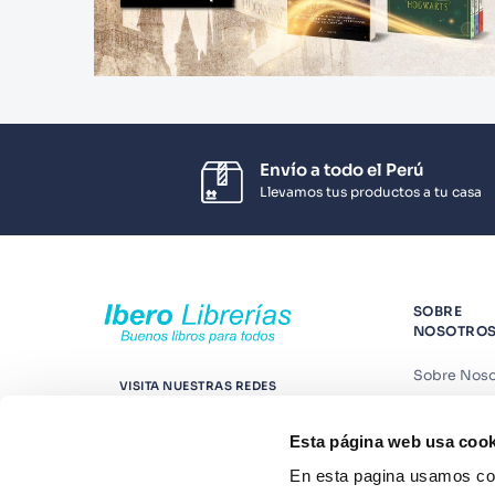
Envío a todo el Perú
Llevamos tus productos a tu casa
SOBRE
NOSOTRO
Sobre Noso
VISITA NUESTRAS REDES
Nuestras t
Esta página web usa cook
Contáctano
En esta pagina usamos coo
Suscríbete