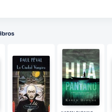
Califique el producto de 1 a 5 estrellas
★
★
★
☆
☆
Su nombre
ibros
Correo electrónico
Escribir comentario
ENVIAR COMENTARIO