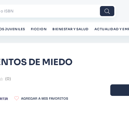
 o ISBN
OS JUVENILES
FICCION
BIENESTAR Y SALUD
ACTUALIDAD Y EM
NTOS DE MIEDO
☆
(
0
)
RTIR