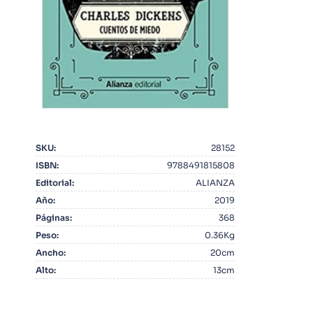
10
.
Infantil
SKU
:
28152
ISBN
:
9788491815808
Editorial
:
ALIANZA
Año
:
2019
Páginas
:
368
Peso
:
0.36Kg
Ancho
:
20cm
Alto
:
13cm