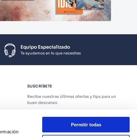
Equipo Especializado
Te ayudamos en lo que necesites
SUSCRÍBETE
Recibe nuestras últimas ofertas y tips para un
buen descanso
Permitir todas
formación
Acepto los
Términos y Condiciones
y
Política