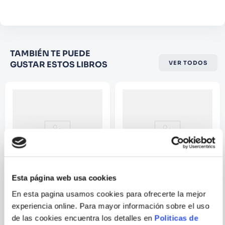
Comentario
Califique el producto de 1 a 5
TAMBIÉN TE PUEDE
estrellas
GUSTAR ESTOS LIBROS
VER TODOS
★
★
★
☆
☆
Su nombre
Correo electrónico
Escribir comentario
Esta página web usa cookies
En esta pagina usamos cookies para ofrecerte la mejor
WILLIAM
WILLIAM
SHAKESPEARE
SHAKESPEARE
experiencia online. Para mayor información sobre el uso
HAMLET
DRAMAS HISTORICOS.
de las cookies encuentra los detalles en
Politicas de
OBRA COMPLETA 3