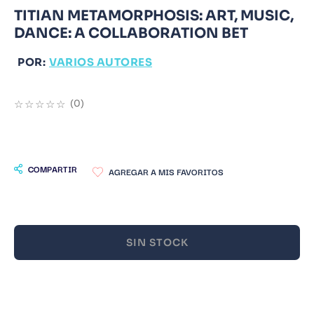
TITIAN METAMORPHOSIS: ART, MUSIC,
9
.
Warhammer
DANCE: A COLLABORATION BET
10
.
Infantil
POR:
VARIOS AUTORES
☆
☆
☆
☆
☆
(
0
)
COMPARTIR
SIN STOCK